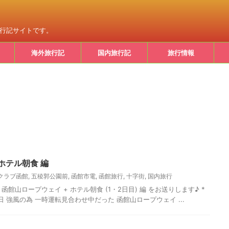
旅行記サイトです。
海外旅行記
国内旅行記
旅行情報
ホテル朝食 編
クラブ函館
,
五稜郭公園前
,
函館市電
,
函館旅行
,
十字街
,
国内旅行
函館山ロープウェイ + ホテル朝食 (1・2日目) 編 をお送りします♪ *
11日 強風の為 一時運転見合わせ中だった 函館山ロープウェイ ...