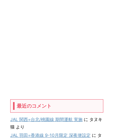
最近のコメント
JAL 関西=台北/桃園線 期間運航 実施
に
タヌキ
猫
より
JAL 羽田=香港線 9-10月限定 深夜便設定
に
タ