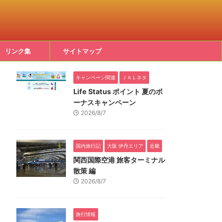
リンク集
サイトマップ
キャンペーン関連
ＪＡＬネタ
Life Status ポイント 夏のボ
ーナスキャンペーン
2026/8/7
国内旅行記
大阪 伊丹エリア
近畿
関西国際空港 旅客ターミナル
散策 編
2026/8/7
旅行情報