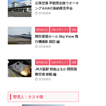
丘珠空港 早朝滑走路ウオーキ
ング＆HAC格納庫見学会
2026/8/6
国内旅行記
大阪 伊丹エリア
近畿
関空展望ホール Sky View 飛
行機撮影 探訪 編
2026/8/6
国内旅行記
大阪 伊丹エリア
近畿
JR大阪駅 特急はるか 関西国
際空港 移動 編
2026/8/5
管理人：タヌキ猫