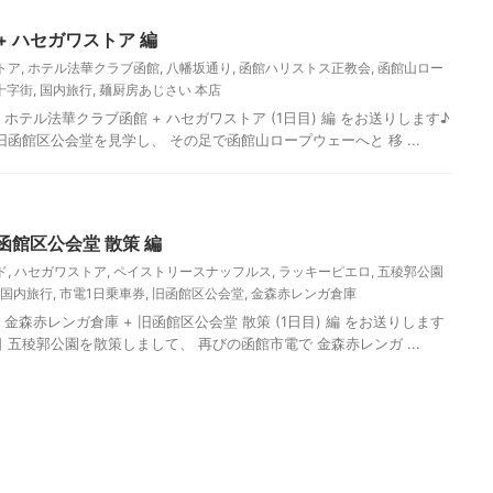
+ ハセガワストア 編
トア
,
ホテル法華クラブ函館
,
八幡坂通り
,
函館ハリストス正教会
,
函館山ロー
十字街
,
国内旅行
,
麺厨房あじさい 本店
ホテル法華クラブ函館 + ハセガワストア (1日目) 編 をお送りします♪
日 旧函館区公会堂を見学し、 その足で函館山ロープウェーへと 移 ...
函館区公会堂 散策 編
ド
,
ハセガワストア
,
ペイストリースナッフルス
,
ラッキーピエロ
,
五稜郭公園
国内旅行
,
市電1日乗車券
,
旧函館区公会堂
,
金森赤レンガ倉庫
金森赤レンガ倉庫 + 旧函館区公会堂 散策 (1日目) 編 をお送りします
10日 五稜郭公園を散策しまして、 再びの函館市電で 金森赤レンガ ...