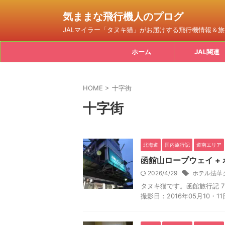
気ままな飛行機人のプログ
JALマイラー「タヌキ猫」がお届けする飛行機情報＆
ホーム
JAL関連
HOME
>
十字街
十字街
北海道
国内旅行記
道南エリア
函館山ロープウェイ + 
2026/4/29
ホテル法華
タヌキ猫です。函館旅行記 7 
撮影日：2016年05月10・