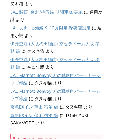
ヌキ猫
より
JAL 関西=台北/桃園線 期間運航 実施
に
運用が
謎
より
JAL 羽田=香港線 9-10月限定 深夜便設定
に
運
用が謎
より
伊丹空港 (大阪梅田経由) 京セラドーム大阪 移
動 編
に
タヌキ猫
より
伊丹空港 (大阪梅田経由) 京セラドーム大阪 移
動 編
に
キュウ親
より
JAL Marriott Bonvoy との戦略的パートナーシ
ップ締結
に
タヌキ猫
より
JAL Marriott Bonvoy との戦略的パートナーシ
ップ締結
に
タヌキ猫
より
京急EXイン 蒲田 宿泊 編
に
タヌキ猫
より
京急EXイン 蒲田 宿泊 編
に
TOSHIYUKI
SAKAMOTO
より