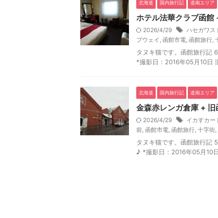
北海道
国内旅行記
道南エリア
ホテル法華クラブ函館 
2026/4/29
ハセガワス
プウェイ
,
函館市電
,
函館旅行
,
タヌキ猫です。函館旅行記 6 
*撮影日：2016年05月10
北海道
国内旅行記
道南エリア
金森赤レンガ倉庫 + 旧
2026/4/29
イカすカー
前
,
函館市電
,
函館旅行
,
十字街
,
タヌキ猫です。函館旅行記 5 
♪ *撮影日：2016年05月