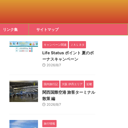
リンク集
サイトマップ
キャンペーン関連
ＪＡＬネタ
Life Status ポイント 夏のボ
ーナスキャンペーン
2026/8/7
国内旅行記
大阪 伊丹エリア
近畿
関西国際空港 旅客ターミナル
散策 編
2026/8/7
旅行情報