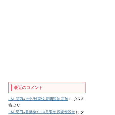
最近のコメント
JAL 関西=台北/桃園線 期間運航 実施
に
タヌキ
猫
より
JAL 羽田=香港線 9-10月限定 深夜便設定
に
タ