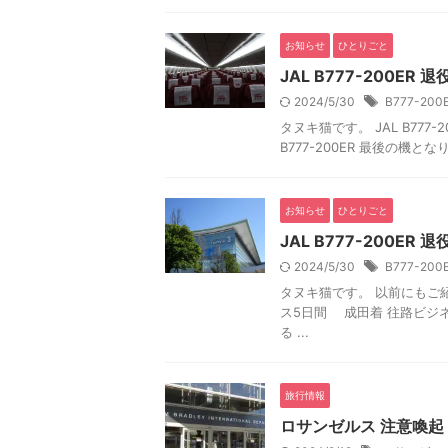
お知らせ
ひとりごと
JAL B777-200E
2024/5/30
B777-20
タヌキ猫です。 JAL B777
B777-200ER 最後の機となり
お知らせ
ひとりごと
JAL B777-200ER
2024/5/30
B777-20
タヌキ猫です。 以前にもご紹
ス5日間 成田着 往路ビジ
る ...
旅行情報
ロサンゼルス 注意喚起