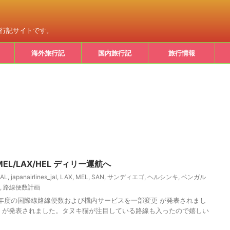
旅行記サイトです。
海外旅行記
国内旅行記
旅行情報
/MEL/LAX/HEL ディリー運航へ
JAL
,
japanairlines_jal
,
LAX
,
MEL
,
SAN
,
サンディエゴ
,
ヘルシンキ
,
ベンガル
,
路線便数計画
26年度の国際線路線便数および機内サービスを一部変更 が発表されまし
航 が発表されました。タヌキ猫が注目している路線も入ったので嬉しい