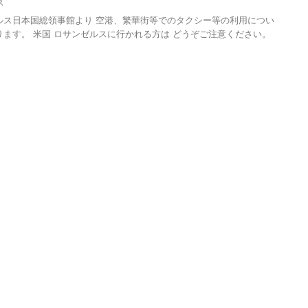
ス
ルス日本国総領事館より 空港、繁華街等でのタクシー等の利用につい
ります。 米国 ロサンゼルスに行かれる方は どうぞご注意ください。