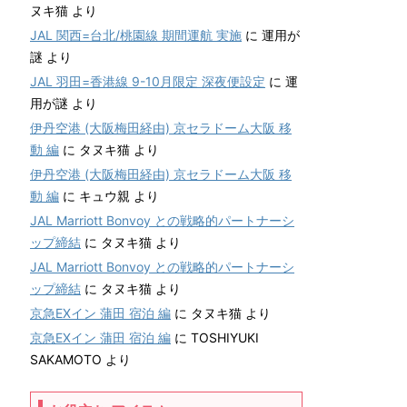
ヌキ猫
より
JAL 関西=台北/桃園線 期間運航 実施
に
運用が
謎
より
JAL 羽田=香港線 9-10月限定 深夜便設定
に
運
用が謎
より
伊丹空港 (大阪梅田経由) 京セラドーム大阪 移
動 編
に
タヌキ猫
より
伊丹空港 (大阪梅田経由) 京セラドーム大阪 移
動 編
に
キュウ親
より
JAL Marriott Bonvoy との戦略的パートナーシ
ップ締結
に
タヌキ猫
より
JAL Marriott Bonvoy との戦略的パートナーシ
ップ締結
に
タヌキ猫
より
京急EXイン 蒲田 宿泊 編
に
タヌキ猫
より
京急EXイン 蒲田 宿泊 編
に
TOSHIYUKI
SAKAMOTO
より