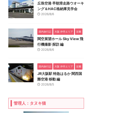
丘珠空港 早朝滑走路ウオーキ
ング＆HAC格納庫見学会
2026/8/6
国内旅行記
大阪 伊丹エリア
近畿
関空展望ホール Sky View 飛
行機撮影 探訪 編
2026/8/6
国内旅行記
大阪 伊丹エリア
近畿
JR大阪駅 特急はるか 関西国
際空港 移動 編
2026/8/5
管理人：タヌキ猫