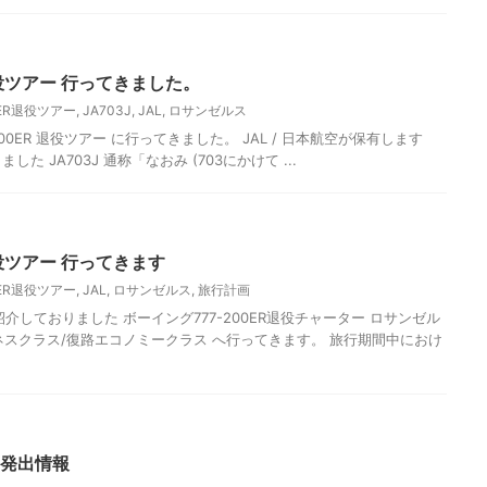
R 退役ツアー 行ってきました。
0ER退役ツアー
,
JA703J
,
JAL
,
ロサンゼルス
-200ER 退役ツアー に行ってきました。 JAL / 日本航空が保有します
ました JA703J 通称「なおみ (703にかけて ...
 退役ツアー 行ってきます
0ER退役ツアー
,
JAL
,
ロサンゼルス
,
旅行計画
介しておりました ボーイング777-200ER退役チャーター ロサンゼル
ネスクラス/復路エコノミークラス へ行ってきます。 旅行期間中におけ
 発出情報