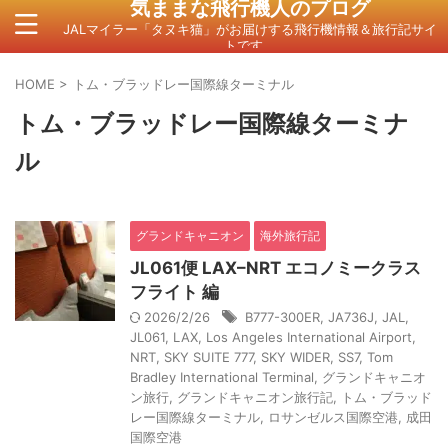
気ままな飛行機人のプログ
JALマイラー「タヌキ猫」がお届けする飛行機情報＆旅行記サイ
トです。
HOME
>
トム・ブラッドレー国際線ターミナル
トム・ブラッドレー国際線ターミナ
ル
グランドキャニオン
海外旅行記
JL061便 LAX–NRT エコノミークラス
フライト 編
2026/2/26
B777-300ER
,
JA736J
,
JAL
,
JL061
,
LAX
,
Los Angeles International Airport
,
NRT
,
SKY SUITE 777
,
SKY WIDER
,
SS7
,
Tom
Bradley International Terminal
,
グランドキャニオ
ン旅行
,
グランドキャニオン旅行記
,
トム・ブラッド
レー国際線ターミナル
,
ロサンゼルス国際空港
,
成田
国際空港