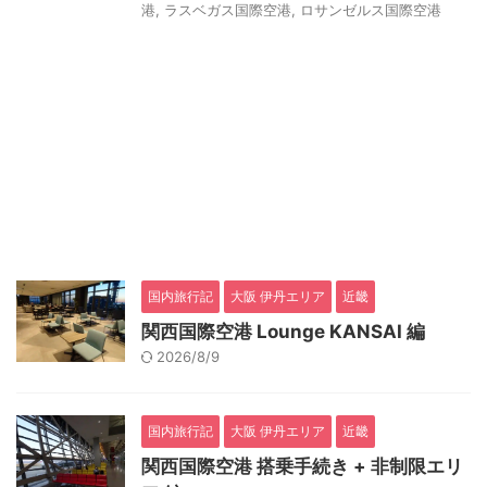
港
,
ラスベガス国際空港
,
ロサンゼルス国際空港
国内旅行記
大阪 伊丹エリア
近畿
関西国際空港 Lounge KANSAI 編
2026/8/9
国内旅行記
大阪 伊丹エリア
近畿
関西国際空港 搭乗手続き + 非制限エリ