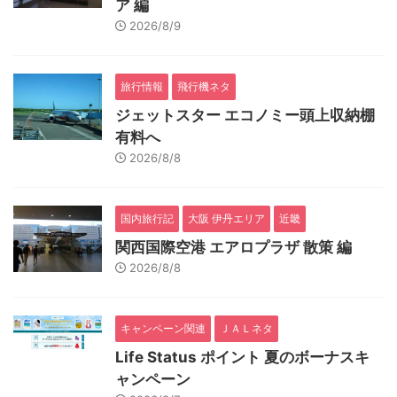
ア 編
2026/8/9
旅行情報
飛行機ネタ
ジェットスター エコノミー頭上収納棚
有料へ
2026/8/8
国内旅行記
大阪 伊丹エリア
近畿
関西国際空港 エアロプラザ 散策 編
2026/8/8
キャンペーン関連
ＪＡＬネタ
Life Status ポイント 夏のボーナスキ
ャンペーン