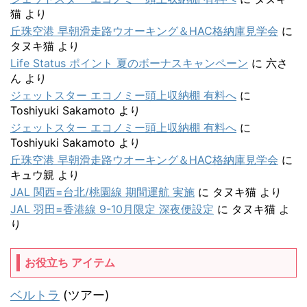
猫
より
丘珠空港 早朝滑走路ウオーキング＆HAC格納庫見学会
に
タヌキ猫
より
Life Status ポイント 夏のボーナスキャンペーン
に
六さ
ん
より
ジェットスター エコノミー頭上収納棚 有料へ
に
Toshiyuki Sakamoto
より
ジェットスター エコノミー頭上収納棚 有料へ
に
Toshiyuki Sakamoto
より
丘珠空港 早朝滑走路ウオーキング＆HAC格納庫見学会
に
キュウ親
より
JAL 関西=台北/桃園線 期間運航 実施
に
タヌキ猫
より
JAL 羽田=香港線 9-10月限定 深夜便設定
に
タヌキ猫
よ
り
お役立ち アイテム
ベルトラ
(ツアー)