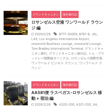
グランドキャニオン
海外旅行記
ロサンゼルス空港 ワンワールド ラウン
ジ 編
2026/2/26
B777-300ER
,
B787-8
,
JAL
,
LAX
,
Los Angeles International Airport
,
oneworld Business Lounge
,
oneworld Lounge
,
Tom Bradley International Terminal
,
グランドキャ
ニオン旅行
,
グランドキャニオン旅行記
,
トム・ブラ
ッドレー国際線ターミナル
,
ロサンゼルス国際空港
,
ワンワールド ビジネス ラウンジ
,
ワンワールド ラ
ウンジ
グランドキャニオン
海外旅行記
AA581便 ラスベガス-ロサンゼルス 移
動 + 宿泊 編
2026/2/26
A320-200
,
A321-200
,
AA
,