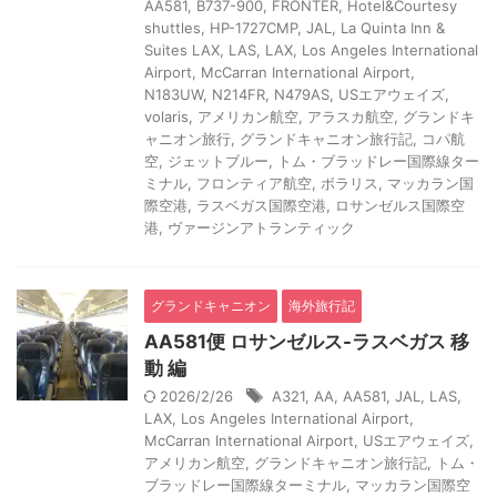
AA581
,
B737-900
,
FRONTER
,
Hotel&Courtesy
shuttles
,
HP-1727CMP
,
JAL
,
La Quinta Inn &
Suites LAX
,
LAS
,
LAX
,
Los Angeles International
Airport
,
McCarran International Airport
,
N183UW
,
N214FR
,
N479AS
,
USエアウェイズ
,
volaris
,
アメリカン航空
,
アラスカ航空
,
グランドキ
ャニオン旅行
,
グランドキャニオン旅行記
,
コパ航
空
,
ジェットブルー
,
トム・ブラッドレー国際線ター
ミナル
,
フロンティア航空
,
ボラリス
,
マッカラン国
際空港
,
ラスベガス国際空港
,
ロサンゼルス国際空
港
,
ヴァージンアトランティック
グランドキャニオン
海外旅行記
AA581便 ロサンゼルス-ラスベガス 移
動 編
2026/2/26
A321
,
AA
,
AA581
,
JAL
,
LAS
,
LAX
,
Los Angeles International Airport
,
McCarran International Airport
,
USエアウェイズ
,
アメリカン航空
,
グランドキャニオン旅行記
,
トム・
ブラッドレー国際線ターミナル
,
マッカラン国際空