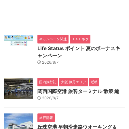
キャンペーン関連
ＪＡＬネタ
Life Status ポイント 夏のボーナスキ
ャンペーン
2026/8/7
国内旅行記
大阪 伊丹エリア
近畿
関西国際空港 旅客ターミナル 散策 編
2026/8/7
旅行情報
丘珠空港 早朝滑走路ウオーキング＆