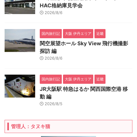
HAC格納庫見学会
2026/8/6
国内旅行記
大阪 伊丹エリア
近畿
関空展望ホール Sky View 飛行機撮影
探訪 編
2026/8/6
国内旅行記
大阪 伊丹エリア
近畿
JR大阪駅 特急はるか 関西国際空港 移
動 編
2026/8/5
管理人：タヌキ猫