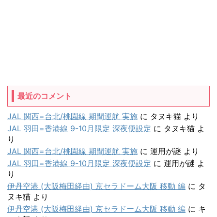
最近のコメント
JAL 関西=台北/桃園線 期間運航 実施
に
タヌキ猫
より
JAL 羽田=香港線 9-10月限定 深夜便設定
に
タヌキ猫
よ
り
JAL 関西=台北/桃園線 期間運航 実施
に
運用が謎
より
JAL 羽田=香港線 9-10月限定 深夜便設定
に
運用が謎
よ
り
伊丹空港 (大阪梅田経由) 京セラドーム大阪 移動 編
に
タ
ヌキ猫
より
伊丹空港 (大阪梅田経由) 京セラドーム大阪 移動 編
に
キ