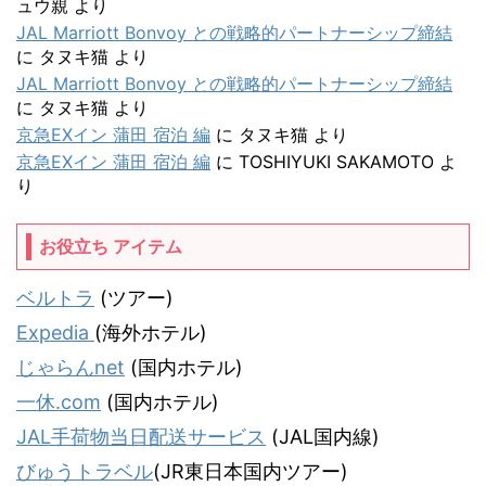
ュウ親
より
JAL Marriott Bonvoy との戦略的パートナーシップ締結
に
タヌキ猫
より
JAL Marriott Bonvoy との戦略的パートナーシップ締結
に
タヌキ猫
より
京急EXイン 蒲田 宿泊 編
に
タヌキ猫
より
京急EXイン 蒲田 宿泊 編
に
TOSHIYUKI SAKAMOTO
よ
り
お役立ち アイテム
ベルトラ
(ツアー)
Expedia
(海外ホテル)
じゃらんnet
(国内ホテル)
一休.com
(国内ホテル)
JAL手荷物当日配送サービス
(JAL国内線)
びゅうトラベル
(JR東日本国内ツアー)