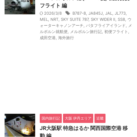
フライト 編
2026/3/8
B787-8
,
JA845J
,
JAL
,
JL773
,
MEL
,
NRT
,
SKY SUITE 787
,
SKY WIDER Ⅱ
,
SS8
,
ウ
ォーターキャノンアーチ
,
バタフライアイランド
,
メ
ルボルン就航便
,
メルボルン旅行記
,
初便フライト
,
成田空港
,
海外旅行
国内旅行記
大阪 伊丹エリア
近畿
JR大阪駅 特急はるか 関西国際空港 移
動 編