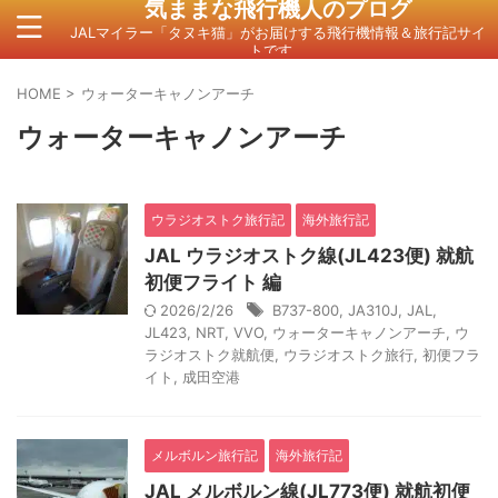
気ままな飛行機人のプログ
JALマイラー「タヌキ猫」がお届けする飛行機情報＆旅行記サイ
トです。
HOME
>
ウォーターキャノンアーチ
ウォーターキャノンアーチ
ウラジオストク旅行記
海外旅行記
JAL ウラジオストク線(JL423便) 就航
初便フライト 編
2026/2/26
B737-800
,
JA310J
,
JAL
,
JL423
,
NRT
,
VVO
,
ウォーターキャノンアーチ
,
ウ
ラジオストク就航便
,
ウラジオストク旅行
,
初便フラ
イト
,
成田空港
メルボルン旅行記
海外旅行記
JAL メルボルン線(JL773便) 就航初便