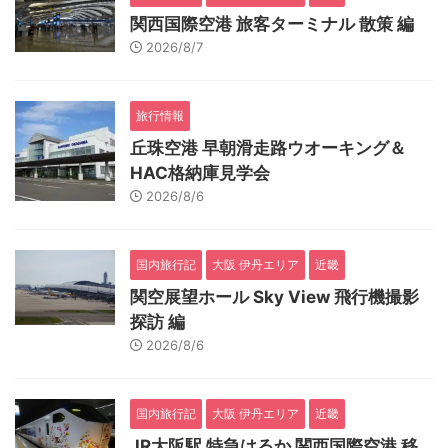
関西国際空港 旅客ターミナル 散策 編
2026/8/7
旅行情報
丘珠空港 早朝滑走路ウオーキング＆
HAC格納庫見学会
2026/8/6
国内旅行記
大阪 伊丹エリア
近畿
関空展望ホール Sky View 飛行機撮影
探訪 編
2026/8/6
国内旅行記
大阪 伊丹エリア
近畿
JR大阪駅 特急はるか 関西国際空港 移