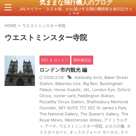
気ままな飛行機人のプログ
JALマイラー「タヌキ猫」がお届けする飛行機情報＆旅行記サイ
トです。
HOME
>
ウエストミンスター寺院
ウエストミンスター寺院
SS7 ＆ ロンドン
海外旅行記
ロンドン市内観光 編
2026/2/26
Admiralty Arch
,
Baker Street
Station
,
Bakerloo Line
,
Big Ben
,
Buckingham
Palace
,
Horse Guards
,
JAL
,
London Eye
,
Oxford
Circus
,
oyster card
,
Paddington Station
,
Piccadilly Circus Station
,
Shaftesbury Memorial
Fountain
,
SKY SUITE 777
,
SS7
,
St James's Park
,
The National Gallery
,
The Queen's Gallery
,
The
Royal Mews
,
Westminster Abbey
,
アドミラルテ
ィ アーチ
,
ウエストミンスター寺院
,
エロスの像
,
オ
イスターカード
,
オックスフォード サーカス
,
クイ