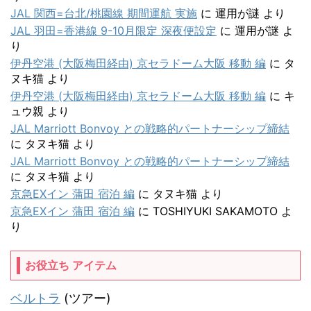
JAL 関西=台北/桃園線 期間運航 実施
に
運用が謎
より
JAL 羽田=香港線 9-10月限定 深夜便設定
に
運用が謎
よ
り
伊丹空港 (大阪梅田経由) 京セラドーム大阪 移動 編
に
タ
ヌキ猫
より
伊丹空港 (大阪梅田経由) 京セラドーム大阪 移動 編
に
キ
ュウ親
より
JAL Marriott Bonvoy との戦略的パートナーシップ締結
に
タヌキ猫
より
JAL Marriott Bonvoy との戦略的パートナーシップ締結
に
タヌキ猫
より
京急EXイン 蒲田 宿泊 編
に
タヌキ猫
より
京急EXイン 蒲田 宿泊 編
に
TOSHIYUKI SAKAMOTO
よ
り
お役立ち アイテム
ベルトラ
(ツアー)