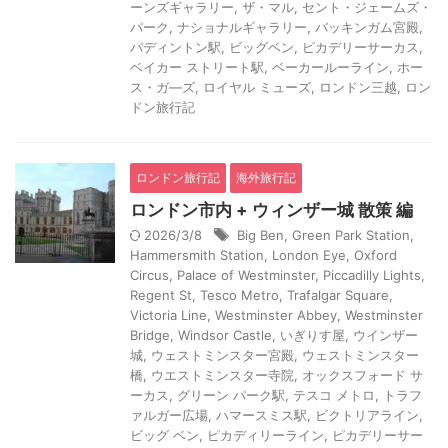
ーンズギャラリー
,
ザ・マル
,
セント・ジェームズ・
パーク
,
ナショナルギャラリー
,
バッキンガム宮殿
,
パディントン駅
,
ビッグベン
,
ピカデリーサーカス
,
ベイカー ストリート駅
,
ベーカールーライン
,
ホー
ス・ガ―ズ
,
ロイヤル ミューズ
,
ロンドン三越
,
ロン
ドン旅行記
ロンドン旅行記
海外旅行記
ロンドン市内 + ウィンザー城 散策 編
2026/3/8
Big Ben
,
Green Park Station
,
Hammersmith Station
,
London Eye
,
Oxford
Circus
,
Palace of Westminster
,
Piccadilly Lights
,
Regent St
,
Tesco Metro
,
Trafalgar Square
,
Victoria Line
,
Westminster Abbey
,
Westminster
Bridge
,
Windsor Castle
,
いぎりす屋
,
ウインザー
城
,
ウェストミンスター宮殿
,
ウェストミンスター
橋
,
ウエストミンスター寺院
,
オックスフォード サ
ーカス
,
グリーン パーク駅
,
テスコ メトロ
,
トラフ
ァルガー広場
,
ハマースミス駅
,
ビクトリアライン
,
ビッグ ベン
,
ピカディリーライン
,
ピカデリーサー