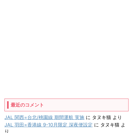
最近のコメント
JAL 関西=台北/桃園線 期間運航 実施
に
タヌキ猫
より
JAL 羽田=香港線 9-10月限定 深夜便設定
に
タヌキ猫
よ
り