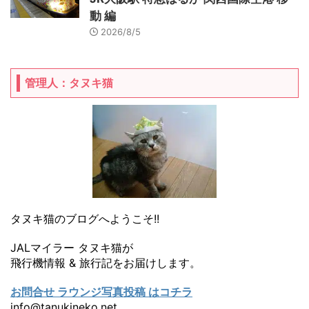
動 編
2026/8/5
管理人：タヌキ猫
タヌキ猫のブログへようこそ!!
JALマイラー タヌキ猫が
飛行機情報 & 旅行記をお届けします。
お問合せ ラウンジ写真投稿 はコチラ
info@tanukineko.net