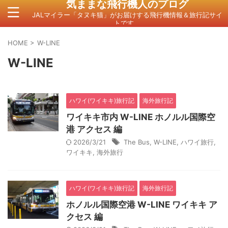
気ままな飛行機人のプログ
JALマイラー「タヌキ猫」がお届けする飛行機情報＆旅行記サイ
トです。
HOME
>
W-LINE
W-LINE
ハワイ(ワイキキ)旅行記
海外旅行記
ワイキキ市内 W-LINE ホノルル国際空
港 アクセス 編
2026/3/21
The Bus
,
W-LINE
,
ハワイ旅行
,
ワイキキ
,
海外旅行
ハワイ(ワイキキ)旅行記
海外旅行記
ホノルル国際空港 W-LINE ワイキキ ア
クセス 編