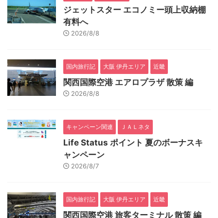
ジェットスター エコノミー頭上収納棚
有料へ
2026/8/8
国内旅行記
大阪 伊丹エリア
近畿
関西国際空港 エアロプラザ 散策 編
2026/8/8
キャンペーン関連
ＪＡＬネタ
Life Status ポイント 夏のボーナスキ
ャンペーン
2026/8/7
国内旅行記
大阪 伊丹エリア
近畿
関西国際空港 旅客ターミナル 散策 編