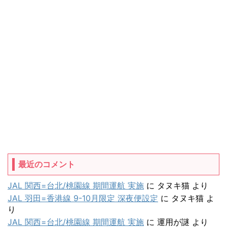
最近のコメント
JAL 関西=台北/桃園線 期間運航 実施
に
タヌキ猫
より
JAL 羽田=香港線 9-10月限定 深夜便設定
に
タヌキ猫
よ
り
JAL 関西=台北/桃園線 期間運航 実施
に
運用が謎
より