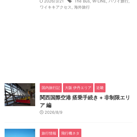
2026/3/21
The Bus
,
W-LINE
,
ハワイ旅行
,
ワイキキアクセス
,
海外旅行
国内旅行記
大阪 伊丹エリア
近畿
関西国際空港 搭乗手続き + 非制限エリ
ア 編
2026/8/9
旅行情報
飛行機ネタ