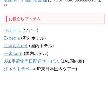
京急EXイン 蒲田 宿泊 編
に
TOSHIYUKI SAKAMOTO
よ
り
お役立ち アイテム
ベルトラ
(ツアー)
Expedia
(海外ホテル)
じゃらんnet
(国内ホテル)
一休.com
(国内ホテル)
JAL手荷物当日配送サービス
(JAL国内線)
びゅうトラベル
(JR東日本国内ツアー)
気ままな飛行機人のプログ
JALマイラー「タヌキ猫」がお届けする飛行機情報＆旅行記サイトです。