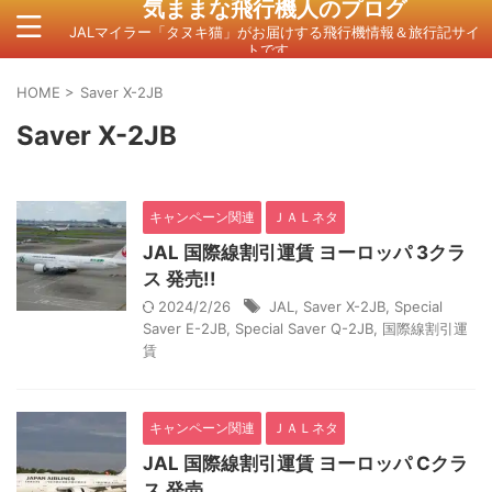
気ままな飛行機人のプログ
JALマイラー「タヌキ猫」がお届けする飛行機情報＆旅行記サイ
トです。
HOME
>
Saver X-2JB
Saver X-2JB
キャンペーン関連
ＪＡＬネタ
JAL 国際線割引運賃 ヨーロッパ 3クラ
ス 発売!!
2024/2/26
JAL
,
Saver X-2JB
,
Special
Saver E-2JB
,
Special Saver Q-2JB
,
国際線割引運
賃
キャンペーン関連
ＪＡＬネタ
JAL 国際線割引運賃 ヨーロッパ Cクラ
ス 発売