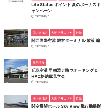
Life Status ポイント 夏のボーナスキ
ャンペーン
2026/8/7
国内旅行記
大阪 伊丹エリア
近畿
関西国際空港 旅客ターミナル 散策 編
2026/8/7
旅行情報
丘珠空港 早朝滑走路ウオーキング＆
HAC格納庫見学会
2026/8/6
国内旅行記
大阪 伊丹エリア
近畿
関空展望ホール Sky View 飛行機撮影