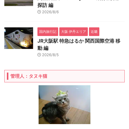
探訪 編
2026/8/6
国内旅行記
大阪 伊丹エリア
近畿
JR大阪駅 特急はるか 関西国際空港 移
動 編
2026/8/5
管理人：タヌキ猫