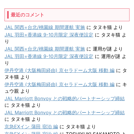
最近のコメント
JAL 関西=台北/桃園線 期間運航 実施
に
タヌキ猫
より
JAL 羽田=香港線 9-10月限定 深夜便設定
に
タヌキ猫
よ
り
JAL 関西=台北/桃園線 期間運航 実施
に
運用が謎
より
JAL 羽田=香港線 9-10月限定 深夜便設定
に
運用が謎
よ
り
伊丹空港 (大阪梅田経由) 京セラドーム大阪 移動 編
に
タ
ヌキ猫
より
伊丹空港 (大阪梅田経由) 京セラドーム大阪 移動 編
に
キ
ュウ親
より
JAL Marriott Bonvoy との戦略的パートナーシップ締結
に
タヌキ猫
より
JAL Marriott Bonvoy との戦略的パートナーシップ締結
に
タヌキ猫
より
京急EXイン 蒲田 宿泊 編
に
タヌキ猫
より