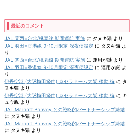
最近のコメント
JAL 関西=台北/桃園線 期間運航 実施
に
タヌキ猫
より
JAL 羽田=香港線 9-10月限定 深夜便設定
に
タヌキ猫
よ
り
JAL 関西=台北/桃園線 期間運航 実施
に
運用が謎
より
JAL 羽田=香港線 9-10月限定 深夜便設定
に
運用が謎
よ
り
伊丹空港 (大阪梅田経由) 京セラドーム大阪 移動 編
に
タ
ヌキ猫
より
伊丹空港 (大阪梅田経由) 京セラドーム大阪 移動 編
に
キ
ュウ親
より
JAL Marriott Bonvoy との戦略的パートナーシップ締結
に
タヌキ猫
より
JAL Marriott Bonvoy との戦略的パートナーシップ締結
に
タヌキ猫
より