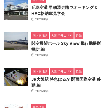
丘珠空港 早朝滑走路ウオーキング＆
HAC格納庫見学会
2026/8/6
国内旅行記
大阪 伊丹エリア
近畿
関空展望ホール Sky View 飛行機撮影
探訪 編
2026/8/6
国内旅行記
大阪 伊丹エリア
近畿
JR大阪駅 特急はるか 関西国際空港 移
動 編
2026/8/5
旅行情報