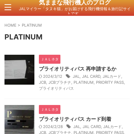
気ままな飛行機人のプログ
JALマイラー「タヌキ猫」がお届けする飛行機情報＆旅行記サイ
トです。
HOME
>
PLATINUM
PLATINUM
ＪＡＬネタ
プライオリティパス 再申請するか
2024/3/12
JAL
,
JAL CARD
,
JALカード
,
JCB
,
JCBプラチナ
,
PLATINUM
,
PRIORITY PASS
,
プライオリティパス
ＪＡＬネタ
プライオリティパス カード到着
2024/2/28
JAL
,
JAL CARD
,
JALカード
,
JCB
,
JCBプラチナ
,
PLATINUM
,
PRIORITY PASS
,