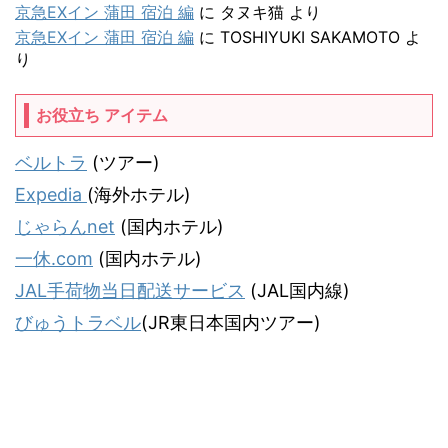
京急EXイン 蒲田 宿泊 編
に
タヌキ猫
より
京急EXイン 蒲田 宿泊 編
に
TOSHIYUKI SAKAMOTO
よ
り
お役立ち アイテム
ベルトラ
(ツアー)
Expedia
(海外ホテル)
じゃらんnet
(国内ホテル)
一休.com
(国内ホテル)
JAL手荷物当日配送サービス
(JAL国内線)
びゅうトラベル
(JR東日本国内ツアー)
気ままな飛行機人のプログ