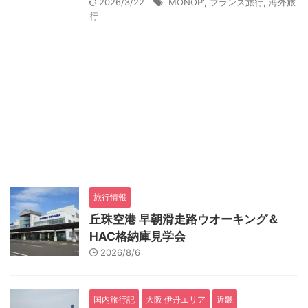
2026/3/22
MONOP'
,
フランス旅行
,
海外旅
行
旅行情報
丘珠空港 早朝滑走路ウオーキング＆
HAC格納庫見学会
2026/8/6
国内旅行記
大阪 伊丹エリア
近畿