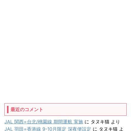
最近のコメント
JAL 関西=台北/桃園線 期間運航 実施
に
タヌキ猫
より
JAL 羽田=香港線 9-10月限定 深夜便設定
に
タヌキ猫
よ