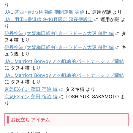
り
JAL 関西=台北/桃園線 期間運航 実施
に
運用が謎
より
JAL 羽田=香港線 9-10月限定 深夜便設定
に
運用が謎
よ
り
伊丹空港 (大阪梅田経由) 京セラドーム大阪 移動 編
に
タ
ヌキ猫
より
伊丹空港 (大阪梅田経由) 京セラドーム大阪 移動 編
に
キ
ュウ親
より
JAL Marriott Bonvoy との戦略的パートナーシップ締結
に
タヌキ猫
より
JAL Marriott Bonvoy との戦略的パートナーシップ締結
に
タヌキ猫
より
京急EXイン 蒲田 宿泊 編
に
タヌキ猫
より
京急EXイン 蒲田 宿泊 編
に
TOSHIYUKI SAKAMOTO
よ
り
お役立ち アイテム