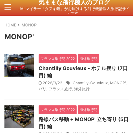
気ままな飛行機人のプログ
JALマイラー「タヌキ猫」がお届けする飛行機情報＆旅行記サイ
トです。
HOME
>
MONOP'
MONOP'
フランス旅行記 2022
海外旅行記
Chantilly Gouvieux - ホテル戻り (7日
目) 編
2026/3/22
Chantilly-Gouvieux
,
MONOP'
,
パリ
,
フランス旅行
,
海外旅行
フランス旅行記 2022
海外旅行記
路線バス移動 + MONOP' 立ち寄り (5日
目) 編