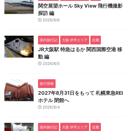
関空展望ホール Sky View 飛行機撮影
探訪 編
2026/8/6
国内旅行記
大阪 伊丹エリア
近畿
JR大阪駅 特急はるか 関西国際空港 移
動 編
2026/8/5
旅行情報
2027年8月31日をもって 札幌東急REI
ホテル 閉館へ
2026/8/4
国内旅行記
大阪 伊丹エリア
近畿