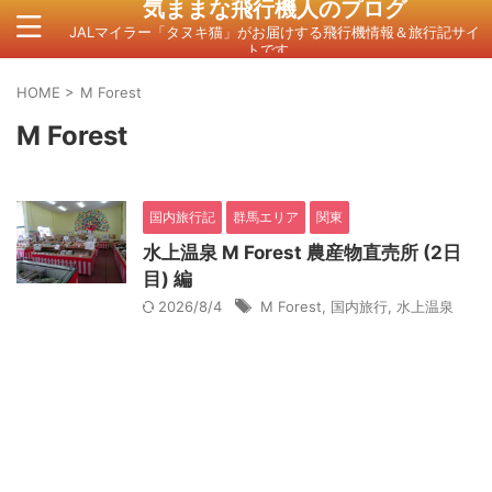
気ままな飛行機人のプログ
JALマイラー「タヌキ猫」がお届けする飛行機情報＆旅行記サイ
トです。
HOME
>
M Forest
M Forest
国内旅行記
群馬エリア
関東
水上温泉 M Forest 農産物直売所 (2日
目) 編
2026/8/4
M Forest
,
国内旅行
,
水上温泉