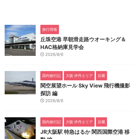
旅行情報
丘珠空港 早朝滑走路ウオーキング＆
HAC格納庫見学会
2026/8/6
国内旅行記
大阪 伊丹エリア
近畿
関空展望ホール Sky View 飛行機撮影
探訪 編
2026/8/6
国内旅行記
大阪 伊丹エリア
近畿
JR大阪駅 特急はるか 関西国際空港 移