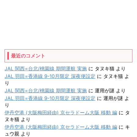
最近のコメント
JAL 関西=台北/桃園線 期間運航 実施
に
タヌキ猫
より
JAL 羽田=香港線 9-10月限定 深夜便設定
に
タヌキ猫
よ
り
JAL 関西=台北/桃園線 期間運航 実施
に
運用が謎
より
JAL 羽田=香港線 9-10月限定 深夜便設定
に
運用が謎
よ
り
伊丹空港 (大阪梅田経由) 京セラドーム大阪 移動 編
に
タ
ヌキ猫
より
伊丹空港 (大阪梅田経由) 京セラドーム大阪 移動 編
に
キ
ュウ親
より