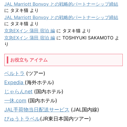
JAL Marriott Bonvoy との戦略的パートナーシップ締結
に
タヌキ猫
より
JAL Marriott Bonvoy との戦略的パートナーシップ締結
に
タヌキ猫
より
京急EXイン 蒲田 宿泊 編
に
タヌキ猫
より
京急EXイン 蒲田 宿泊 編
に
TOSHIYUKI SAKAMOTO
よ
り
お役立ち アイテム
ベルトラ
(ツアー)
Expedia
(海外ホテル)
じゃらんnet
(国内ホテル)
一休.com
(国内ホテル)
JAL手荷物当日配送サービス
(JAL国内線)
びゅうトラベル
(JR東日本国内ツアー)