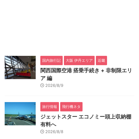
国内旅行記
大阪 伊丹エリア
近畿
関西国際空港 搭乗手続き + 非制限エリ
ア 編
2026/8/9
旅行情報
飛行機ネタ
ジェットスター エコノミー頭上収納棚
有料へ
2026/8/8