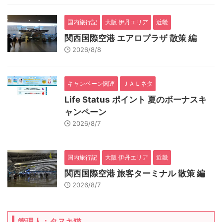
国内旅行記
大阪 伊丹エリア
近畿
関西国際空港 エアロプラザ 散策 編
2026/8/8
キャンペーン関連
ＪＡＬネタ
Life Status ポイント 夏のボーナスキ
ャンペーン
2026/8/7
国内旅行記
大阪 伊丹エリア
近畿
関西国際空港 旅客ターミナル 散策 編
2026/8/7
管理人：タヌキ猫