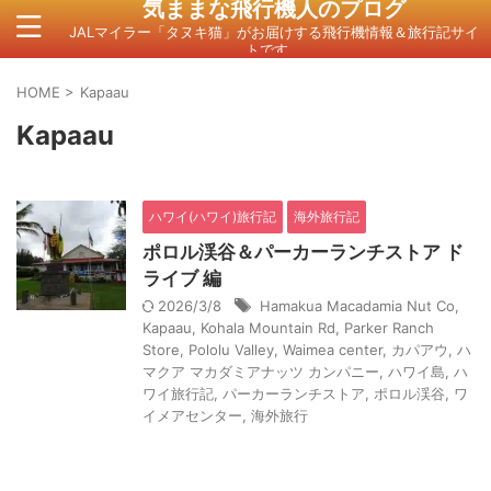
気ままな飛行機人のプログ
JALマイラー「タヌキ猫」がお届けする飛行機情報＆旅行記サイ
トです。
HOME
>
Kapaau
Kapaau
ハワイ(ハワイ)旅行記
海外旅行記
ポロル渓谷＆パーカーランチストア ド
ライブ 編
2026/3/8
Hamakua Macadamia Nut Co
,
Kapaau
,
Kohala Mountain Rd
,
Parker Ranch
Store
,
Pololu Valley
,
Waimea center
,
カパアウ
,
ハ
マクア マカダミアナッツ カンパニー
,
ハワイ島
,
ハ
ワイ旅行記
,
パーカーランチストア
,
ポロル渓谷
,
ワ
イメアセンター
,
海外旅行