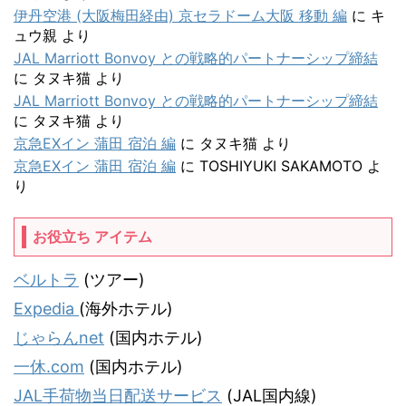
伊丹空港 (大阪梅田経由) 京セラドーム大阪 移動 編
に
キ
ュウ親
より
JAL Marriott Bonvoy との戦略的パートナーシップ締結
に
タヌキ猫
より
JAL Marriott Bonvoy との戦略的パートナーシップ締結
に
タヌキ猫
より
京急EXイン 蒲田 宿泊 編
に
タヌキ猫
より
京急EXイン 蒲田 宿泊 編
に
TOSHIYUKI SAKAMOTO
よ
り
お役立ち アイテム
ベルトラ
(ツアー)
Expedia
(海外ホテル)
じゃらんnet
(国内ホテル)
一休.com
(国内ホテル)
JAL手荷物当日配送サービス
(JAL国内線)