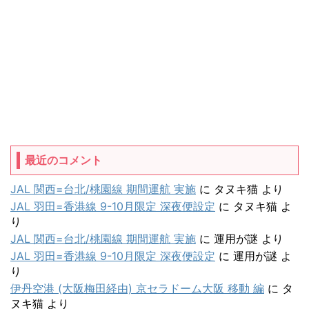
最近のコメント
JAL 関西=台北/桃園線 期間運航 実施
に
タヌキ猫
より
JAL 羽田=香港線 9-10月限定 深夜便設定
に
タヌキ猫
よ
り
JAL 関西=台北/桃園線 期間運航 実施
に
運用が謎
より
JAL 羽田=香港線 9-10月限定 深夜便設定
に
運用が謎
よ
り
伊丹空港 (大阪梅田経由) 京セラドーム大阪 移動 編
に
タ
ヌキ猫
より