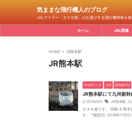
気ままな飛行機人のプログ
JALマイラー「タヌキ猫」がお届けする飛行機情報＆
ホーム
JAL関連
HOME
>
JR熊本駅
JR熊本駅
中九州エリア
九州
国内旅行記
JR熊本駅にて九州新
2026/5/4
JR熊本駅
,
九
タヌキ猫です。 阿蘇 & 熊
す。 *撮影日: 2016年11月