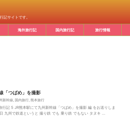
旅行記サイトです。
海外旅行記
国内旅行記
旅行情報
幹線「つばめ」を撮影
州新幹線
,
国内旅行
,
熊本旅行
本旅行記 5 JR熊本駅にて九州新幹線「つばめ」を撮影 編 をお送りしま
01日 九州で鉄道というと 撮り鉄 でも 乗り鉄 でもない タヌキ ...