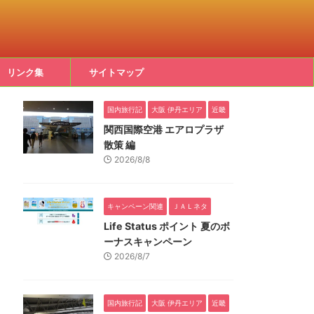
リンク集
サイトマップ
国内旅行記
大阪 伊丹エリア
近畿
関西国際空港 エアロプラザ
散策 編
2026/8/8
キャンペーン関連
ＪＡＬネタ
Life Status ポイント 夏のボ
ーナスキャンペーン
2026/8/7
国内旅行記
大阪 伊丹エリア
近畿