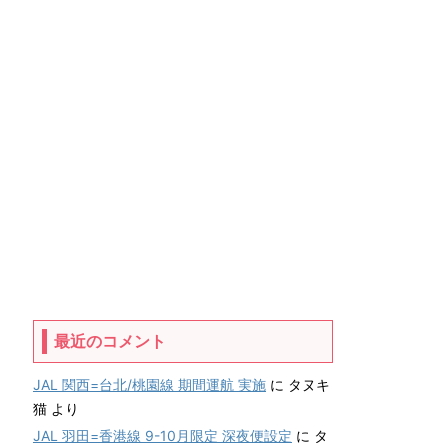
最近のコメント
JAL 関西=台北/桃園線 期間運航 実施
に
タヌキ
猫
より
JAL 羽田=香港線 9-10月限定 深夜便設定
に
タ