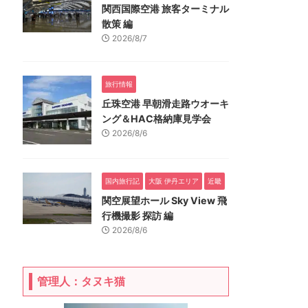
関西国際空港 旅客ターミナル
散策 編
2026/8/7
旅行情報
丘珠空港 早朝滑走路ウオーキ
ング＆HAC格納庫見学会
2026/8/6
国内旅行記
大阪 伊丹エリア
近畿
関空展望ホール Sky View 飛
行機撮影 探訪 編
2026/8/6
管理人：タヌキ猫