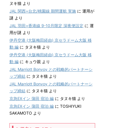
ヌキ猫
より
JAL 関西=台北/桃園線 期間運航 実施
に
運用が
謎
より
JAL 羽田=香港線 9-10月限定 深夜便設定
に
運
用が謎
より
伊丹空港 (大阪梅田経由) 京セラドーム大阪 移
動 編
に
タヌキ猫
より
伊丹空港 (大阪梅田経由) 京セラドーム大阪 移
動 編
に
キュウ親
より
JAL Marriott Bonvoy との戦略的パートナーシ
ップ締結
に
タヌキ猫
より
JAL Marriott Bonvoy との戦略的パートナーシ
ップ締結
に
タヌキ猫
より
京急EXイン 蒲田 宿泊 編
に
タヌキ猫
より
京急EXイン 蒲田 宿泊 編
に
TOSHIYUKI
SAKAMOTO
より