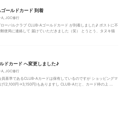
UB-Aゴールドカード 到着
-A
,
JGC修行
グローバルクラブ CLUB-Aゴールドカード が到着しました♪ ポストに不
郵便局に連絡して 届けていただきました（笑） とうとう、タヌキ猫
Aゴールドカード へ変更しました♪
-A
,
JGC修行
会員基準であるCLUB-Aカードは保有しているのですが ショッピングマ
,100円→3,150円)もありますし CLUB-Aだと、カード枠の上 ...