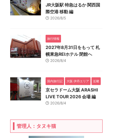
JR大阪駅 特急はるか 関西国
際空港 移動 編
2026/8/5
旅行情報
2027年8月31日をもって 札
幌東急REIホテル 閉館へ
2026/8/4
国内旅行記
大阪 伊丹エリア
近畿
京セラドーム大阪 ARASHI
LIVE TOUR 2026 会場 編
2026/8/4
管理人：タヌキ猫