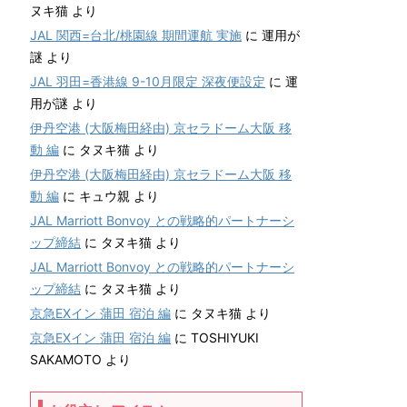
ヌキ猫
より
JAL 関西=台北/桃園線 期間運航 実施
に
運用が
謎
より
JAL 羽田=香港線 9-10月限定 深夜便設定
に
運
用が謎
より
伊丹空港 (大阪梅田経由) 京セラドーム大阪 移
動 編
に
タヌキ猫
より
伊丹空港 (大阪梅田経由) 京セラドーム大阪 移
動 編
に
キュウ親
より
JAL Marriott Bonvoy との戦略的パートナーシ
ップ締結
に
タヌキ猫
より
JAL Marriott Bonvoy との戦略的パートナーシ
ップ締結
に
タヌキ猫
より
京急EXイン 蒲田 宿泊 編
に
タヌキ猫
より
京急EXイン 蒲田 宿泊 編
に
TOSHIYUKI
SAKAMOTO
より