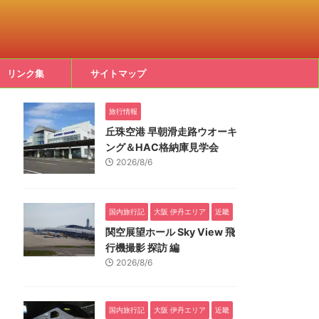
リンク集
サイトマップ
旅行情報
丘珠空港 早朝滑走路ウオーキ
ング＆HAC格納庫見学会
2026/8/6
国内旅行記
大阪 伊丹エリア
近畿
関空展望ホール Sky View 飛
行機撮影 探訪 編
2026/8/6
国内旅行記
大阪 伊丹エリア
近畿