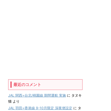
最近のコメント
JAL 関西=台北/桃園線 期間運航 実施
に
タヌキ
猫
より
JAL 羽田=香港線 9-10月限定 深夜便設定
に
タ