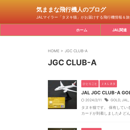
気ままな飛行機人のプログ
JALマイラー「タヌキ猫」がお届けする飛行機情報＆
ホーム
JAL関連
HOME
>
JGC CLUB-A
JGC CLUB-A
ひとりごと
ＪＡＬネタ
JAL JGC CLUB-A 
2024/2/11
GOLD
,
JAL
,
タヌキ猫です。 保有しているJ
カードが到着しました♪ どん