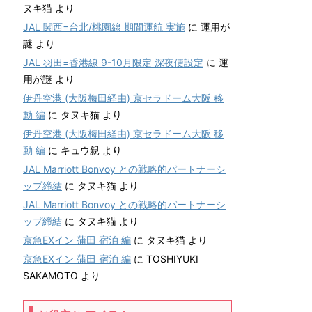
ヌキ猫
より
JAL 関西=台北/桃園線 期間運航 実施
に
運用が
謎
より
JAL 羽田=香港線 9-10月限定 深夜便設定
に
運
用が謎
より
伊丹空港 (大阪梅田経由) 京セラドーム大阪 移
動 編
に
タヌキ猫
より
伊丹空港 (大阪梅田経由) 京セラドーム大阪 移
動 編
に
キュウ親
より
JAL Marriott Bonvoy との戦略的パートナーシ
ップ締結
に
タヌキ猫
より
JAL Marriott Bonvoy との戦略的パートナーシ
ップ締結
に
タヌキ猫
より
京急EXイン 蒲田 宿泊 編
に
タヌキ猫
より
京急EXイン 蒲田 宿泊 編
に
TOSHIYUKI
SAKAMOTO
より