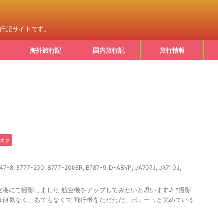
旅行記サイトです。
海外旅行記
国内旅行記
旅行情報
ネタ
47-8
,
B777-200
,
B777-200ER
,
B787-9
,
D-ABVP
,
JA707J
,
JA710J
,
空港にて撮影しました 航空機をアップしてみたいと思います♪ *撮影
この日は何気なく、あてもなくで 飛行機をただただ、ボォーっと眺めている