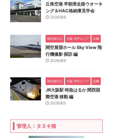
丘珠空港 早朝滑走路ウオーキ
ング＆HAC格納庫見学会
2026/8/6
国内旅行記
大阪 伊丹エリア
近畿
関空展望ホール Sky View 飛
行機撮影 探訪 編
2026/8/6
国内旅行記
大阪 伊丹エリア
近畿
JR大阪駅 特急はるか 関西国
際空港 移動 編
2026/8/5
管理人：タヌキ猫