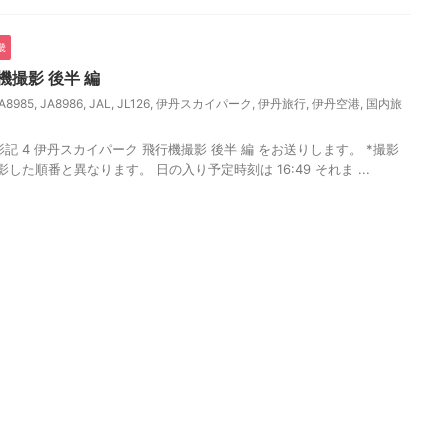
畿
機撮影 後半 編
A8985
,
JA8986
,
JAL
,
JL126
,
伊丹スカイパーク
,
伊丹旅行
,
伊丹空港
,
国内旅
記 4 伊丹スカイパーク 飛行機撮影 後半 編 をお送りします。 *撮影
部撮影した順番と異なります。 日の入り予定時刻は 16:49 それま ...