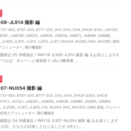
ア
08-JL914 撮影 編
B737-800
,
B767-300
,
B777-200
,
DH1
,
DH3
,
DH4
,
DHC8-Q100
,
JA010D
,
82RC
,
JA8399
,
JA8525
,
JA8936
,
JA8938
,
JA8972
,
JA8986
,
JA8988
,
,
JL908
,
JL910
,
JL912
,
JL914
,
JL917
,
NU044
,
NU583
,
RAC
,
RAC867
,
国内
アコミューター
,
飛行機撮影
記 05 沖縄遠征 / RWY18 JL908-JL914 撮影 編 をお送りします♪
気がつけば、ボォーッと瀬長島で JALの離発着 ...
ア
907-NU054 撮影 編
B737-800
,
B767-300
,
B777-300
,
DH3
,
DH4
,
DHC8-Q300
,
DHC8-
A751J
,
JA752J
,
JA82RC
,
JA8936
,
JA8939
,
JA8986
,
JA8991
,
JA8992
,
L
,
JL2084
,
JL907
,
JL909
,
JTA
,
NU054
,
RAC
,
RAC815
,
SWAL塗装
,
ヴェイパ
琉球エアコミューター
,
飛行機撮影
記 04 沖縄遠征 / RWY18 JL907-NU054 撮影 編 をお送りします
日 この日、かなりの日差しとなりましたが 4月とい ...