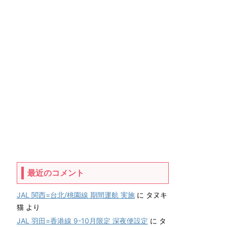
最近のコメント
JAL 関西=台北/桃園線 期間運航 実施
に
タヌキ
猫
より
JAL 羽田=香港線 9-10月限定 深夜便設定
に
タ