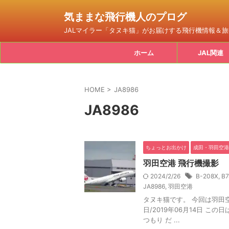
気ままな飛行機人のプログ
JALマイラー「タヌキ猫」がお届けする飛行機情報＆
ホーム
JAL関連
HOME
>
JA8986
JA8986
ちょっとお出かけ
成田・羽田空港
羽田空港 飛行機撮影
2024/2/26
B-208X
,
B7
JA8986
,
羽田空港
タヌキ猫です。 今回は羽田
日/2019年06月14日 
つもり だ ...