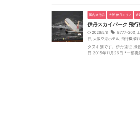
国内旅行記
大阪 伊丹エリア
近
伊丹スカイパーク 飛行
2026/5/8
B777-200
,
J
行
,
大阪空港ホテル
,
飛行機撮影
タヌキ猫です。伊丹遠征 撮影
日 2015年11月26日 *一