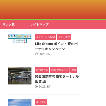
リンク集
サイトマップ
キャンペーン関連
ＪＡＬネタ
Life Status ポイント 夏のボ
ーナスキャンペーン
2026/8/7
国内旅行記
大阪 伊丹エリア
近畿
関西国際空港 旅客ターミナル
散策 編
2026/8/7
旅行情報