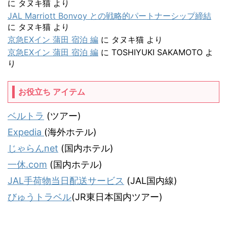
に
タヌキ猫
より
JAL Marriott Bonvoy との戦略的パートナーシップ締結
に
タヌキ猫
より
京急EXイン 蒲田 宿泊 編
に
タヌキ猫
より
京急EXイン 蒲田 宿泊 編
に
TOSHIYUKI SAKAMOTO
よ
り
お役立ち アイテム
ベルトラ
(ツアー)
Expedia
(海外ホテル)
じゃらんnet
(国内ホテル)
一休.com
(国内ホテル)
JAL手荷物当日配送サービス
(JAL国内線)
びゅうトラベル
(JR東日本国内ツアー)