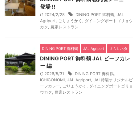
登場 !!
2024/2/28
DINING PORT 御料鶴
,
JAL
Agriport
,
ごりょうかく
,
ダイニングポートゴリョウ
カク
,
農家レストラン
DINING PORT 御料鶴
JAL Agriport
ＪＡＬネタ
DINING PORT 御料鶴 JAL ビーフカレ
ー 編
2026/5/31
DINING PORT 御料鶴
,
ICHIGONOMI
,
JAL Agriport
,
JAL特製オリジナルビ
ーフカレー
,
ごりょうかく
,
ダイニングポートゴリョ
ウカク
,
農家レストラン