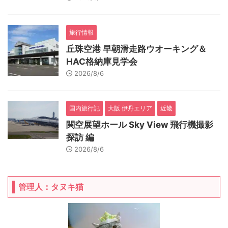
旅行情報
丘珠空港 早朝滑走路ウオーキング＆
HAC格納庫見学会
2026/8/6
国内旅行記
大阪 伊丹エリア
近畿
関空展望ホール Sky View 飛行機撮影
探訪 編
2026/8/6
管理人：タヌキ猫