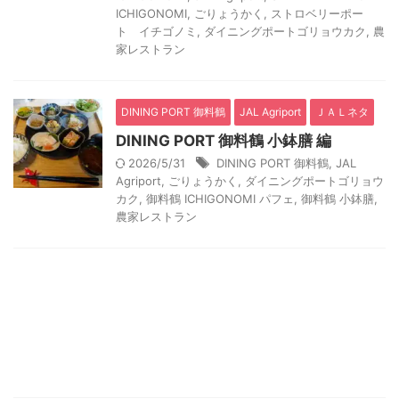
ICHIGONOMI
,
ごりょうかく
,
ストロベリーポー
ト イチゴノミ
,
ダイニングポートゴリョウカク
,
農
家レストラン
DINING PORT 御料鶴
JAL Agriport
ＪＡＬネタ
DINING PORT 御料鶴 小鉢膳 編
2026/5/31
DINING PORT 御料鶴
,
JAL
Agriport
,
ごりょうかく
,
ダイニングポートゴリョウ
カク
,
御料鶴 ICHIGONOMI パフェ
,
御料鶴 小鉢膳
,
農家レストラン