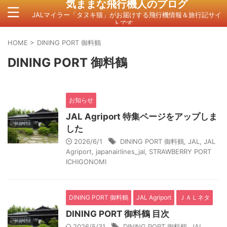
気ままな飛行機人のプログ
JALマイラー「タヌキ猫」がお届けする飛行機情報＆旅行記サイ
トです。
HOME
>
DINING PORT 御料鶴
DINING PORT 御料鶴
お知らせ
JAL Agriport 特集ページをアップしま
した
2026/6/1
DINING PORT 御料鶴
,
JAL
,
JAL
Agriport
,
japanairlines_jal
,
STRAWBERRY PORT
ICHIGONOMI
DINING PORT 御料鶴
JAL Agriport
ＪＡＬネタ
DINING PORT 御料鶴 目次
2026/5/31
DINING PORT 御料鶴
,
JAL
,