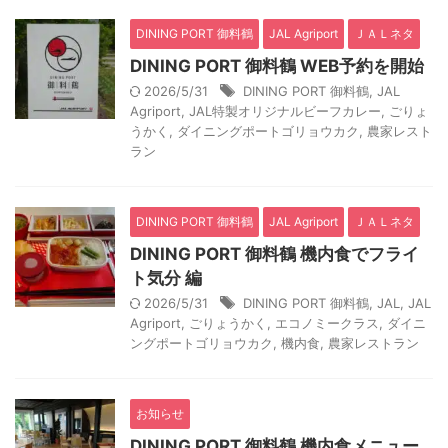
DINING PORT 御料鶴
JAL Agriport
ＪＡＬネタ
DINING PORT 御料鶴 WEB予約を開始
2026/5/31
DINING PORT 御料鶴
,
JAL
Agriport
,
JAL特製オリジナルビーフカレー
,
ごりょ
うかく
,
ダイニングポートゴリョウカク
,
農家レスト
ラン
DINING PORT 御料鶴
JAL Agriport
ＪＡＬネタ
DINING PORT 御料鶴 機内食でフライ
ト気分 編
2026/5/31
DINING PORT 御料鶴
,
JAL
,
JAL
Agriport
,
ごりょうかく
,
エコノミークラス
,
ダイニ
ングポートゴリョウカク
,
機内食
,
農家レストラン
お知らせ
DINING PORT 御料鶴 機内食メニュー