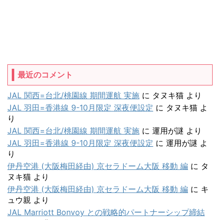
最近のコメント
JAL 関西=台北/桃園線 期間運航 実施
に
タヌキ猫
より
JAL 羽田=香港線 9-10月限定 深夜便設定
に
タヌキ猫
よ
り
JAL 関西=台北/桃園線 期間運航 実施
に
運用が謎
より
JAL 羽田=香港線 9-10月限定 深夜便設定
に
運用が謎
よ
り
伊丹空港 (大阪梅田経由) 京セラドーム大阪 移動 編
に
タ
ヌキ猫
より
伊丹空港 (大阪梅田経由) 京セラドーム大阪 移動 編
に
キ
ュウ親
より
JAL Marriott Bonvoy との戦略的パートナーシップ締結