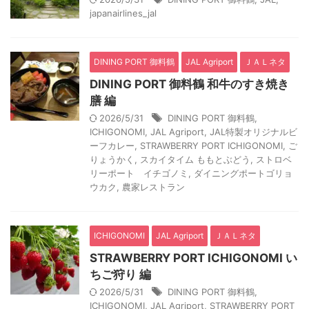
japanairlines_jal
DINING PORT 御料鶴
JAL Agriport
ＪＡＬネタ
DINING PORT 御料鶴 和牛のすき焼き
膳 編
2026/5/31
DINING PORT 御料鶴
,
ICHIGONOMI
,
JAL Agriport
,
JAL特製オリジナルビ
ーフカレー
,
STRAWBERRY PORT ICHIGONOMI
,
ご
りょうかく
,
スカイタイム ももとぶどう
,
ストロベ
リーポート イチゴノミ
,
ダイニングポートゴリョ
ウカク
,
農家レストラン
ICHIGONOMI
JAL Agriport
ＪＡＬネタ
STRAWBERRY PORT ICHIGONOMI い
ちご狩り 編
2026/5/31
DINING PORT 御料鶴
,
ICHIGONOMI
,
JAL Agriport
,
STRAWBERRY PORT