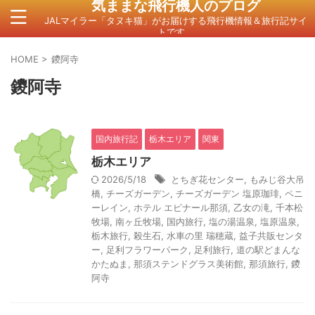
気ままな飛行機人のプログ
JALマイラー「タヌキ猫」がお届けする飛行機情報＆旅行記サイ
トです。
HOME
>
鑁阿寺
鑁阿寺
国内旅行記
栃木エリア
関東
栃木エリア
2026/5/18
とちぎ花センター
,
もみじ谷大吊
橋
,
チーズガーデン
,
チーズガーデン 塩原珈琲
,
ペニ
ーレイン
,
ホテル エピナール那須
,
乙女の滝
,
千本松
牧場
,
南ヶ丘牧場
,
国内旅行
,
塩の湯温泉
,
塩原温泉
,
栃木旅行
,
殺生石
,
水車の里 瑞穂蔵
,
益子共販センタ
ー
,
足利フラワーパーク
,
足利旅行
,
道の駅どまんな
かたぬま
,
那須ステンドグラス美術館
,
那須旅行
,
鑁
阿寺