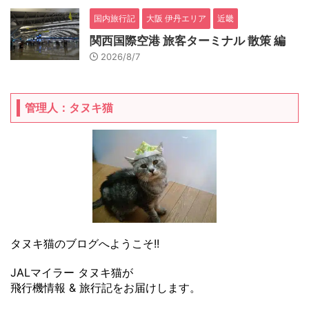
国内旅行記
大阪 伊丹エリア
近畿
関西国際空港 旅客ターミナル 散策 編
2026/8/7
管理人：タヌキ猫
タヌキ猫のブログへようこそ!!
JALマイラー タヌキ猫が
飛行機情報 & 旅行記をお届けします。