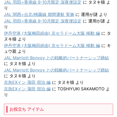
JAL 羽田=香港線 9-10月限定 深夜便設定
に
タヌキ猫
よ
り
JAL 関西=台北/桃園線 期間運航 実施
に
運用が謎
より
JAL 羽田=香港線 9-10月限定 深夜便設定
に
運用が謎
よ
り
伊丹空港 (大阪梅田経由) 京セラドーム大阪 移動 編
に
タ
ヌキ猫
より
伊丹空港 (大阪梅田経由) 京セラドーム大阪 移動 編
に
キ
ュウ親
より
JAL Marriott Bonvoy との戦略的パートナーシップ締結
に
タヌキ猫
より
JAL Marriott Bonvoy との戦略的パートナーシップ締結
に
タヌキ猫
より
京急EXイン 蒲田 宿泊 編
に
タヌキ猫
より
京急EXイン 蒲田 宿泊 編
に
TOSHIYUKI SAKAMOTO
よ
り
お役立ち アイテム