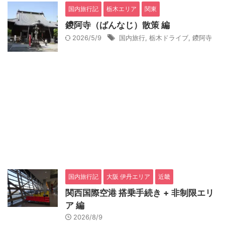
国内旅行記
栃木エリア
関東
鑁阿寺（ばんなじ）散策 編
2026/5/9
国内旅行
,
栃木ドライブ
,
鑁阿寺
国内旅行記
大阪 伊丹エリア
近畿
関西国際空港 搭乗手続き + 非制限エリ
ア 編
2026/8/9