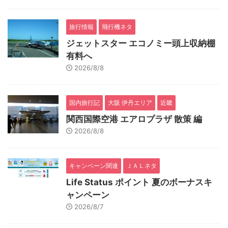
旅行情報
飛行機ネタ
ジェットスター エコノミー頭上収納棚
有料へ
2026/8/8
国内旅行記
大阪 伊丹エリア
近畿
関西国際空港 エアロプラザ 散策 編
2026/8/8
キャンペーン関連
ＪＡＬネタ
Life Status ポイント 夏のボーナスキ
ャンペーン
2026/8/7