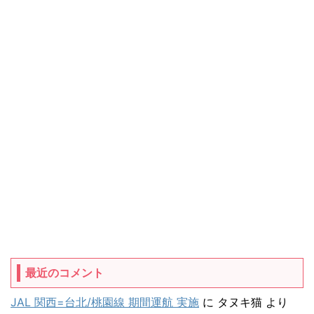
最近のコメント
JAL 関西=台北/桃園線 期間運航 実施
に
タヌキ猫
より