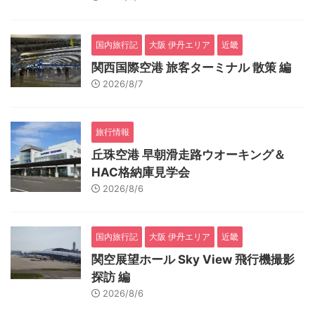
国内旅行記
大阪 伊丹エリア
近畿
関西国際空港 旅客ターミナル 散策 編
2026/8/7
旅行情報
丘珠空港 早朝滑走路ウオーキング＆
HAC格納庫見学会
2026/8/6
国内旅行記
大阪 伊丹エリア
近畿
関空展望ホール Sky View 飛行機撮影
探訪 編
2026/8/6