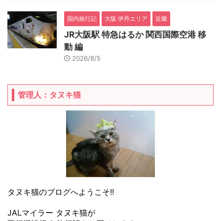
国内旅行記
大阪 伊丹エリア
近畿
JR大阪駅 特急はるか 関西国際空港 移
動 編
2026/8/5
管理人：タヌキ猫
タヌキ猫のブログへようこそ!!
JALマイラー タヌキ猫が