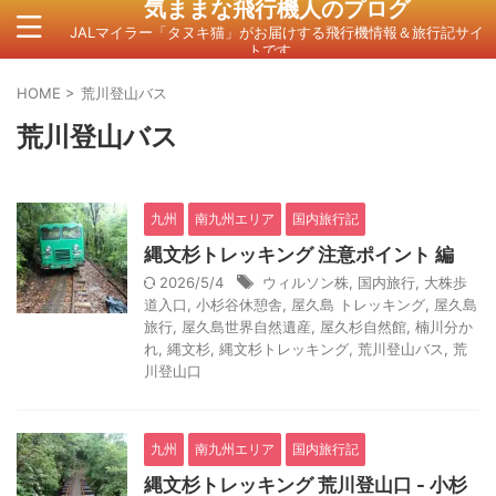
気ままな飛行機人のプログ
JALマイラー「タヌキ猫」がお届けする飛行機情報＆旅行記サイ
トです。
HOME
>
荒川登山バス
荒川登山バス
九州
南九州エリア
国内旅行記
縄文杉トレッキング 注意ポイント 編
2026/5/4
ウィルソン株
,
国内旅行
,
大株歩
道入口
,
小杉谷休憩舎
,
屋久島 トレッキング
,
屋久島
旅行
,
屋久島世界自然遺産
,
屋久杉自然館
,
楠川分か
れ
,
縄文杉
,
縄文杉トレッキング
,
荒川登山バス
,
荒
川登山口
九州
南九州エリア
国内旅行記
縄文杉トレッキング 荒川登山口 - 小杉