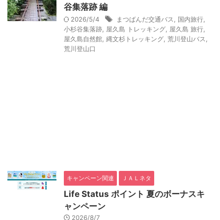
谷集落跡 編
2026/5/4
まつばんだ交通バス
,
国内旅行
,
小杉谷集落跡
,
屋久島 トレッキング
,
屋久島 旅行
,
屋久島自然館
,
縄文杉トレッキング
,
荒川登山バス
,
荒川登山口
キャンペーン関連
ＪＡＬネタ
Life Status ポイント 夏のボーナスキ
ャンペーン
2026/8/7