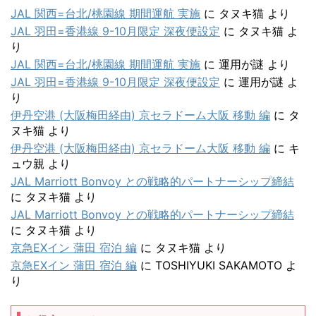
JAL 関西=台北/桃園線 期間運航 実施
に
タヌキ猫
より
JAL 羽田=香港線 9-10月限定 深夜便設定
に
タヌキ猫
よ
り
JAL 関西=台北/桃園線 期間運航 実施
に
運用が謎
より
JAL 羽田=香港線 9-10月限定 深夜便設定
に
運用が謎
よ
り
伊丹空港 (大阪梅田経由) 京セラドーム大阪 移動 編
に
タ
ヌキ猫
より
伊丹空港 (大阪梅田経由) 京セラドーム大阪 移動 編
に
キ
ュウ親
より
JAL Marriott Bonvoy との戦略的パートナーシップ締結
に
タヌキ猫
より
JAL Marriott Bonvoy との戦略的パートナーシップ締結
に
タヌキ猫
より
京急EXイン 蒲田 宿泊 編
に
タヌキ猫
より
京急EXイン 蒲田 宿泊 編
に
TOSHIYUKI SAKAMOTO
よ
り