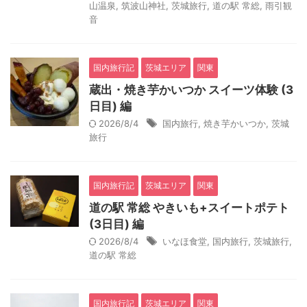
山温泉
,
筑波山神社
,
茨城旅行
,
道の駅 常総
,
雨引観
音
国内旅行記
茨城エリア
関東
蔵出・焼き芋かいつか スイーツ体験 (3
日目) 編
2026/8/4
国内旅行
,
焼き芋かいつか
,
茨城
旅行
国内旅行記
茨城エリア
関東
道の駅 常総 やきいも+スイートポテト
(3日目) 編
2026/8/4
いなほ食堂
,
国内旅行
,
茨城旅行
,
道の駅 常総
国内旅行記
茨城エリア
関東