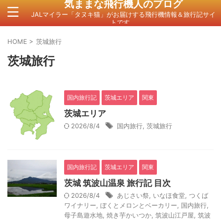
気ままな飛行機人のプログ
JALマイラー「タヌキ猫」がお届けする飛行機情報＆旅行記サイ
トです。
HOME
>
茨城旅行
茨城旅行
国内旅行記
茨城エリア
関東
茨城エリア
2026/8/4
国内旅行
,
茨城旅行
国内旅行記
茨城エリア
関東
茨城 筑波山温泉 旅行記 目次
2026/8/4
あじさい祭
,
いなほ食堂
,
つくば
ワイナリー
,
ぼくとメロンとベーカリー
,
国内旅行
,
母子島遊水地
,
焼き芋かいつか
,
筑波山江戸屋
,
筑波