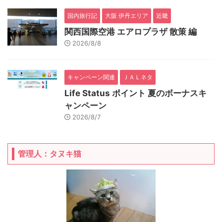
国内旅行記
大阪 伊丹エリア
近畿
関西国際空港 エアロプラザ 散策 編
2026/8/8
キャンペーン関連
ＪＡＬネタ
Life Status ポイント 夏のボーナスキ
ャンペーン
2026/8/7
管理人：タヌキ猫