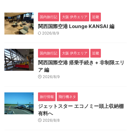
国内旅行記
大阪 伊丹エリア
近畿
関西国際空港 Lounge KANSAI 編
2026/8/9
国内旅行記
大阪 伊丹エリア
近畿
関西国際空港 搭乗手続き + 非制限エリ
ア 編
2026/8/9
旅行情報
飛行機ネタ
ジェットスター エコノミー頭上収納棚
有料へ
2026/8/8