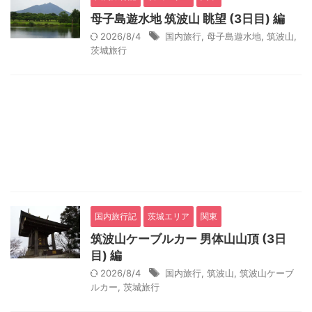
母子島遊水地 筑波山 眺望 (3日目) 編
2026/8/4
国内旅行
,
母子島遊水地
,
筑波山
,
茨城旅行
国内旅行記
茨城エリア
関東
筑波山ケーブルカー 男体山山頂 (3日
目) 編
2026/8/4
国内旅行
,
筑波山
,
筑波山ケーブ
ルカー
,
茨城旅行