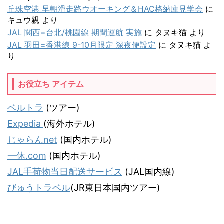
丘珠空港 早朝滑走路ウオーキング＆HAC格納庫見学会
に
キュウ親
より
JAL 関西=台北/桃園線 期間運航 実施
に
タヌキ猫
より
JAL 羽田=香港線 9-10月限定 深夜便設定
に
タヌキ猫
よ
り
お役立ち アイテム
ベルトラ
(ツアー)
Expedia
(海外ホテル)
じゃらんnet
(国内ホテル)
一休.com
(国内ホテル)
JAL手荷物当日配送サービス
(JAL国内線)
びゅうトラベル
(JR東日本国内ツアー)