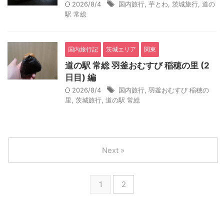
2026/8/4
国内旅行
,
芋とわ
,
茨城旅行
,
道の
駅 常総
国内旅行記
茨城エリア
関東
道の駅 常総 羽釜おむすび 稲穂の里 (2
日目) 編
2026/8/4
国内旅行
,
羽釜おむすび 稲穂の
里
,
茨城旅行
,
道の駅 常総
Next »
1
2