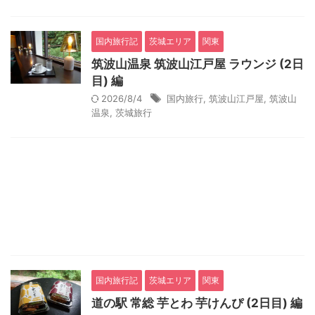
国内旅行記
茨城エリア
関東
筑波山温泉 筑波山江戸屋 ラウンジ (2日
目) 編
2026/8/4
国内旅行
,
筑波山江戸屋
,
筑波山
温泉
,
茨城旅行
国内旅行記
茨城エリア
関東
道の駅 常総 芋とわ 芋けんぴ (2日目) 編