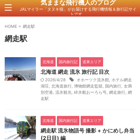
気ままな飛行機人のプログ
JALマイラー「タヌキ猫」がお届けする飛行機情報＆旅行記サイ
トです。
HOME
>
網走駅
網走駅
北海道
国内旅行記
道東エリア
北海道 網走 流氷 旅行記 目次
2026/4/28
オホーツク流氷館
,
ホテル網走
湖荘
,
北海道旅行
,
博物館網走監獄
,
国内旅行
,
女満
別空港
,
流氷観光
,
砕氷船おーろら号
,
網走旅行
,
網
走駅
北海道
国内旅行記
道東エリア
網走駅 流氷物語号 撮影 + かにめし弁当
(2日目) 編