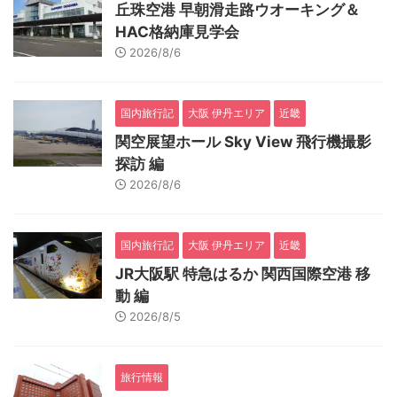
丘珠空港 早朝滑走路ウオーキング＆
HAC格納庫見学会
2026/8/6
国内旅行記
大阪 伊丹エリア
近畿
関空展望ホール Sky View 飛行機撮影
探訪 編
2026/8/6
国内旅行記
大阪 伊丹エリア
近畿
JR大阪駅 特急はるか 関西国際空港 移
動 編
2026/8/5
旅行情報