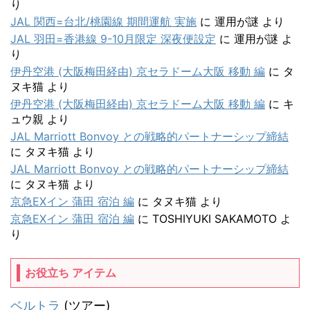
り
JAL 関西=台北/桃園線 期間運航 実施
に
運用が謎
より
JAL 羽田=香港線 9-10月限定 深夜便設定
に
運用が謎
よ
り
伊丹空港 (大阪梅田経由) 京セラドーム大阪 移動 編
に
タ
ヌキ猫
より
伊丹空港 (大阪梅田経由) 京セラドーム大阪 移動 編
に
キ
ュウ親
より
JAL Marriott Bonvoy との戦略的パートナーシップ締結
に
タヌキ猫
より
JAL Marriott Bonvoy との戦略的パートナーシップ締結
に
タヌキ猫
より
京急EXイン 蒲田 宿泊 編
に
タヌキ猫
より
京急EXイン 蒲田 宿泊 編
に
TOSHIYUKI SAKAMOTO
よ
り
お役立ち アイテム
ベルトラ
(ツアー)