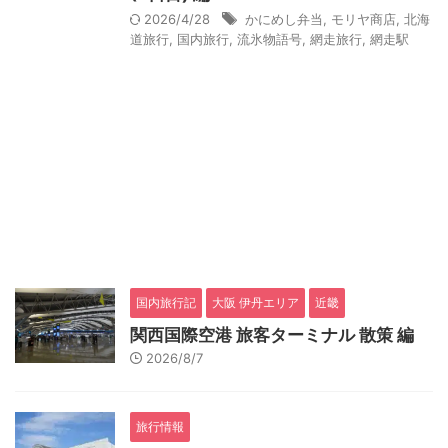
2026/4/28
かにめし弁当
,
モリヤ商店
,
北海
道旅行
,
国内旅行
,
流氷物語号
,
網走旅行
,
網走駅
国内旅行記
大阪 伊丹エリア
近畿
関西国際空港 旅客ターミナル 散策 編
2026/8/7
旅行情報