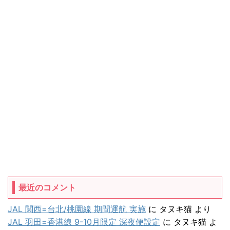
最近のコメント
JAL 関西=台北/桃園線 期間運航 実施
に
タヌキ猫
より
JAL 羽田=香港線 9-10月限定 深夜便設定
に
タヌキ猫
よ