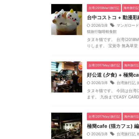
台湾(2018Mar)旅行記
海外旅行記
台中コストコ + 動漫彩繪
2026/3/8
マンガロード
猫旅行咖啡軽食館
タヌキ猫です。 台湾(2018Ma
りします。 宝覚寺 無為草堂
台湾(2017May)旅行記
海外旅行
好公道 (夕食) + 極簡ca
2026/3/8
台湾旅行記
,
タヌキ猫です。 今回は台湾(201
ます。 九份までEASY CAR
台湾(2017May)旅行記
海外旅行
極簡cafe (猫カフェ) 編
2026/3/8
台湾旅行記
,