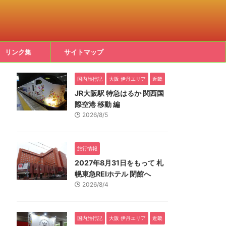
リンク集
サイトマップ
国内旅行記
大阪 伊丹エリア
近畿
JR大阪駅 特急はるか 関西国
際空港 移動 編
2026/8/5
旅行情報
2027年8月31日をもって 札
幌東急REIホテル 閉館へ
2026/8/4
国内旅行記
大阪 伊丹エリア
近畿