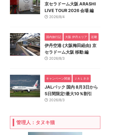
京セラドーム大阪 ARASHI
LIVE TOUR 2026 会場 編
2026/8/4
国内旅行記
大阪 伊丹エリア
近畿
伊丹空港 (大阪梅田経由) 京
セラドーム大阪 移動 編
2026/8/3
キャンペーン関連
ＪＡＬネタ
JALパック 国内 8月3日から
5日間限定!最大10％割引
2026/8/3
管理人：タヌキ猫