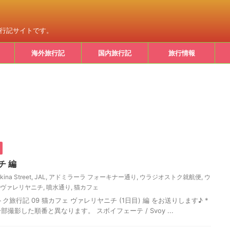
旅行記サイトです。
海外旅行記
国内旅行記
旅行情報
チ 編
kina Street
,
JAL
,
アドミラーラ フォーキナー通り
,
ウラジオストク就航便
,
ウ
ヴァレリヤニチ
,
噴水通り
,
猫カフェ
旅行記 09 猫カフェ ヴァレリヤニチ (1日目) 編 をお送りします♪ *
*一部撮影した順番と異なります。 スボイフェーテ / Svoy ...