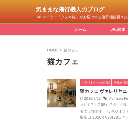
気ままな飛行機人のプログ
JALマイラー「タヌキ猫」がお届けする飛行機情報＆
ホーム
JAL関連
HOME
>
猫カフェ
猫カフェ
ウラジオストク旅行記
海外旅行記
猫カフェ ヴァレリヤニ
2026/2/26
Admirala Fo
ラジオストク旅行
,
スポーツ湾
,
タヌキ猫です。 ウラジオストク
撮影日 2020年02月28日 