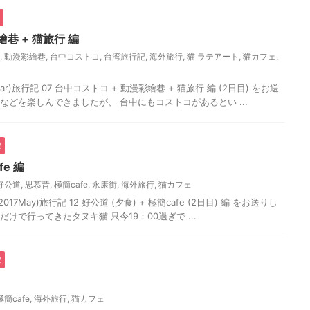
巷 + 猫旅行 編
,
動漫彩繪巷
,
台中コストコ
,
台湾旅行記
,
海外旅行
,
猫 ラテアート
,
猫カフェ
,
r)旅行記 07 台中コストコ + 動漫彩繪巷 + 猫旅行 編 (2日目) をお送
 などを楽しんできましたが、 台中にもコストコがあるとい ...
記
fe 編
好公道
,
思慕昔
,
極簡cafe
,
永康街
,
海外旅行
,
猫カフェ
7May)旅行記 12 好公道 (夕食) + 極簡cafe (2日目) 編 をお送りし
Dだけで行ってきたタヌキ猫 只今19：00過ぎで ...
記
極簡cafe
,
海外旅行
,
猫カフェ