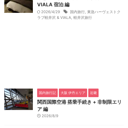
VIALA 宿泊 編
2026/4/29
国内旅行
,
東急ハーヴェストク
ラブ軽井沢 & VIALA
,
軽井沢旅行
国内旅行記
大阪 伊丹エリア
近畿
関西国際空港 搭乗手続き + 非制限エリ
ア 編
2026/8/9