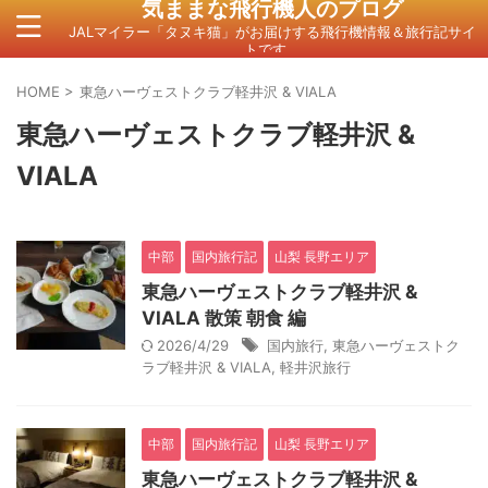
気ままな飛行機人のプログ
JALマイラー「タヌキ猫」がお届けする飛行機情報＆旅行記サイ
トです。
HOME
>
東急ハーヴェストクラブ軽井沢 & VIALA
東急ハーヴェストクラブ軽井沢 &
VIALA
中部
国内旅行記
山梨 長野エリア
東急ハーヴェストクラブ軽井沢 &
VIALA 散策 朝食 編
2026/4/29
国内旅行
,
東急ハーヴェストク
ラブ軽井沢 & VIALA
,
軽井沢旅行
中部
国内旅行記
山梨 長野エリア
東急ハーヴェストクラブ軽井沢 &