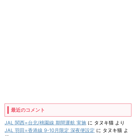
最近のコメント
JAL 関西=台北/桃園線 期間運航 実施
に
タヌキ猫
より
JAL 羽田=香港線 9-10月限定 深夜便設定
に
タヌキ猫
よ