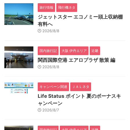
旅行情報
飛行機ネタ
ジェットスター エコノミー頭上収納棚
有料へ
2026/8/8
国内旅行記
大阪 伊丹エリア
近畿
関西国際空港 エアロプラザ 散策 編
2026/8/8
キャンペーン関連
ＪＡＬネタ
Life Status ポイント 夏のボーナスキ
ャンペーン
2026/8/7
国内旅行記
大阪 伊丹エリア
近畿