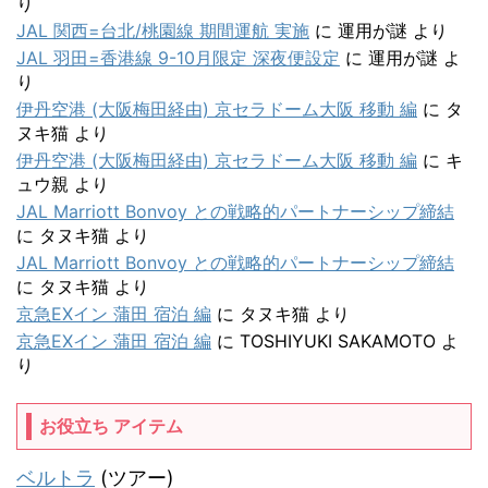
り
JAL 関西=台北/桃園線 期間運航 実施
に
運用が謎
より
JAL 羽田=香港線 9-10月限定 深夜便設定
に
運用が謎
よ
り
伊丹空港 (大阪梅田経由) 京セラドーム大阪 移動 編
に
タ
ヌキ猫
より
伊丹空港 (大阪梅田経由) 京セラドーム大阪 移動 編
に
キ
ュウ親
より
JAL Marriott Bonvoy との戦略的パートナーシップ締結
に
タヌキ猫
より
JAL Marriott Bonvoy との戦略的パートナーシップ締結
に
タヌキ猫
より
京急EXイン 蒲田 宿泊 編
に
タヌキ猫
より
京急EXイン 蒲田 宿泊 編
に
TOSHIYUKI SAKAMOTO
よ
り
お役立ち アイテム
ベルトラ
(ツアー)