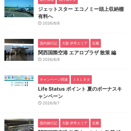
ジェットスター エコノミー頭上収納棚
有料へ
2026/8/8
国内旅行記
大阪 伊丹エリア
近畿
関西国際空港 エアロプラザ 散策 編
2026/8/8
キャンペーン関連
ＪＡＬネタ
Life Status ポイント 夏のボーナスキ
ャンペーン
2026/8/7
国内旅行記
大阪 伊丹エリア
近畿