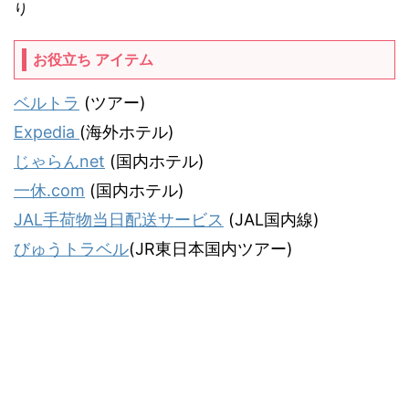
り
お役立ち アイテム
ベルトラ
(ツアー)
Expedia
(海外ホテル)
じゃらんnet
(国内ホテル)
一休.com
(国内ホテル)
JAL手荷物当日配送サービス
(JAL国内線)
びゅうトラベル
(JR東日本国内ツアー)
気ままな飛行機人のプログ
JALマイラー「タヌキ猫」がお届けする飛行機情報＆旅行記サイトです。