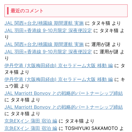
最近のコメント
JAL 関西=台北/桃園線 期間運航 実施
に
タヌキ猫
より
JAL 羽田=香港線 9-10月限定 深夜便設定
に
タヌキ猫
よ
り
JAL 関西=台北/桃園線 期間運航 実施
に
運用が謎
より
JAL 羽田=香港線 9-10月限定 深夜便設定
に
運用が謎
よ
り
伊丹空港 (大阪梅田経由) 京セラドーム大阪 移動 編
に
タ
ヌキ猫
より
伊丹空港 (大阪梅田経由) 京セラドーム大阪 移動 編
に
キ
ュウ親
より
JAL Marriott Bonvoy との戦略的パートナーシップ締結
に
タヌキ猫
より
JAL Marriott Bonvoy との戦略的パートナーシップ締結
に
タヌキ猫
より
京急EXイン 蒲田 宿泊 編
に
タヌキ猫
より
京急EXイン 蒲田 宿泊 編
に
TOSHIYUKI SAKAMOTO
よ