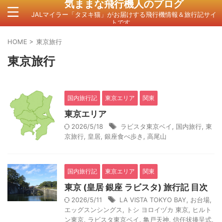
気ままな飛行機人のプログ
JALマイラー「タヌキ猫」がお届けする飛行機情報＆旅行記サイ
トです。
HOME
>
東京旅行
東京旅行
国内旅行記
東京エリア
関東
東京エリア
2026/5/18
ラビスタ東京ベイ
,
国内旅行
,
東
京旅行
,
皇居
,
銀座食べ歩き
,
高尾山
国内旅行記
東京エリア
関東
東京 (皇居 銀座 ラビスタ) 旅行記 目次
2026/5/11
LA VISTA TOKYO BAY
,
お台場
,
エッグスンシングス
,
トシ ヨロイヅカ 東京
,
ヒルト
ン東京
,
ラビスタ東京ベイ
,
亀戸天神
,
信任状捧呈式
,