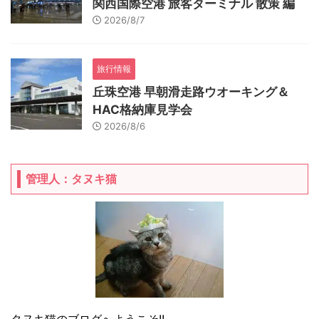
関西国際空港 旅客ターミナル 散策 編
2026/8/7
旅行情報
丘珠空港 早朝滑走路ウオーキング＆
HAC格納庫見学会
2026/8/6
管理人：タヌキ猫