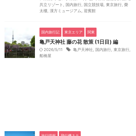
共立リゾート
,
国内旅行
,
国立競技場
,
東京旅行
,
榮
太樓
,
漢方ミュージアム
,
迎賓館
国内旅行記
東京エリア
関東
亀戸天神社 藤の花 散策 (1日目) 編
2026/5/11
亀戸天神社
,
国内旅行
,
東京旅行
,
船橋屋
旅行情報
飛行機ネタ