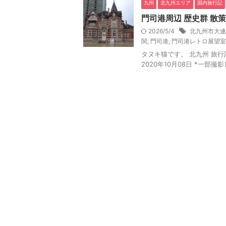
九州
北九州エリア
国内旅行記
門司港周辺 歴史群 散策
2026/5/4
北九州市大連
関
,
門司港
,
門司港レトロ展望室
タヌキ猫です。 北九州 旅行記 
2020年10月08日 *一部