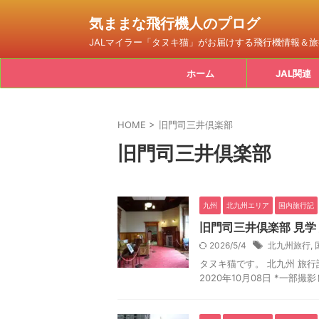
気ままな飛行機人のプログ
JALマイラー「タヌキ猫」がお届けする飛行機情報＆
ホーム
JAL関連
HOME
>
旧門司三井倶楽部
旧門司三井倶楽部
九州
北九州エリア
国内旅行記
旧門司三井倶楽部 見学
2026/5/4
北九州旅行
,
タヌキ猫です。 北九州 旅行記
2020年10月08日 *一部