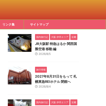
リンク集
サイトマップ
国内旅行記
大阪 伊丹エリア
近畿
JR大阪駅 特急はるか 関西国
際空港 移動 編
2026/8/5
旅行情報
2027年8月31日をもって 札
幌東急REIホテル 閉館へ
2026/8/4
国内旅行記
大阪 伊丹エリア
近畿