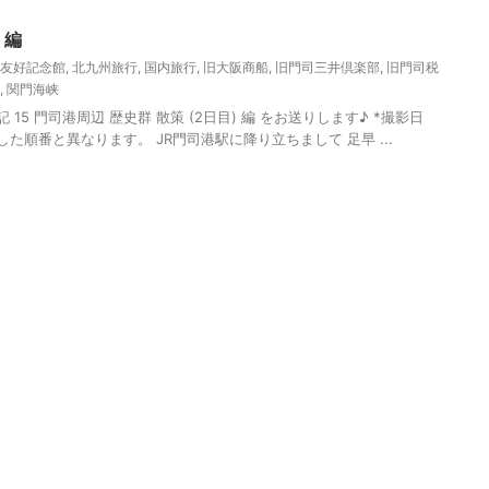
 編
友好記念館
,
北九州旅行
,
国内旅行
,
旧大阪商船
,
旧門司三井倶楽部
,
旧門司税
,
関門海峡
15 門司港周辺 歴史群 散策 (2日目) 編 をお送りします♪ *撮影日
撮影した順番と異なります。 JR門司港駅に降り立ちまして 足早 ...