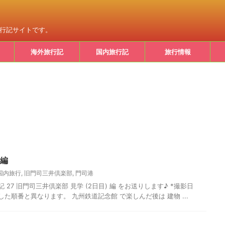
旅行記サイトです。
海外旅行記
国内旅行記
旅行情報
 編
国内旅行
,
旧門司三井倶楽部
,
門司港
 27 旧門司三井倶楽部 見学 (2日目) 編 をお送りします♪ *撮影日
撮影した順番と異なります。 九州鉄道記念館 で楽しんだ後は 建物 ...