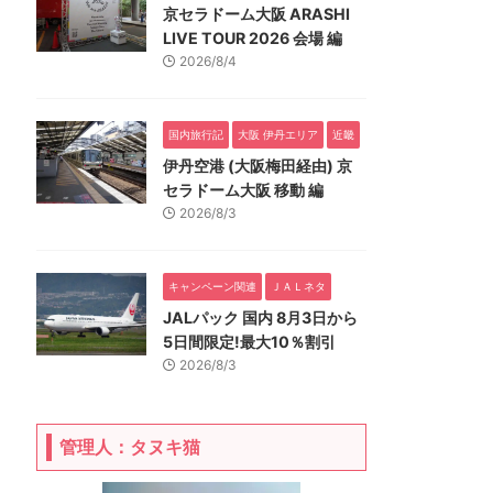
京セラドーム大阪 ARASHI
LIVE TOUR 2026 会場 編
2026/8/4
国内旅行記
大阪 伊丹エリア
近畿
伊丹空港 (大阪梅田経由) 京
セラドーム大阪 移動 編
2026/8/3
キャンペーン関連
ＪＡＬネタ
JALパック 国内 8月3日から
5日間限定!最大10％割引
2026/8/3
管理人：タヌキ猫