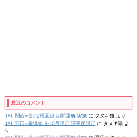
最近のコメント
JAL 関西=台北/桃園線 期間運航 実施
に
タヌキ猫
より
JAL 羽田=香港線 9-10月限定 深夜便設定
に
タヌキ猫
よ
り