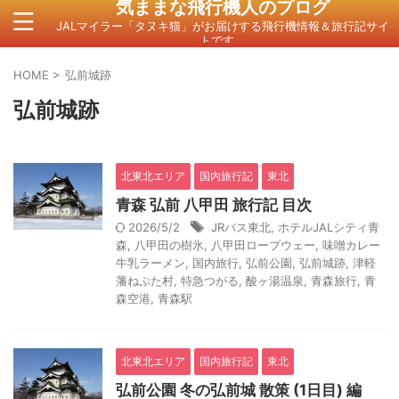
気ままな飛行機人のプログ
JALマイラー「タヌキ猫」がお届けする飛行機情報＆旅行記サイ
トです。
HOME
>
弘前城跡
弘前城跡
北東北エリア
国内旅行記
東北
青森 弘前 八甲田 旅行記 目次
2026/5/2
JRバス東北
,
ホテルJALシティ青
森
,
八甲田の樹氷
,
八甲田ロープウェー
,
味噌カレー
牛乳ラーメン
,
国内旅行
,
弘前公園
,
弘前城跡
,
津軽
藩ねぷた村
,
特急つがる
,
酸ヶ湯温泉
,
青森旅行
,
青
森空港
,
青森駅
北東北エリア
国内旅行記
東北
弘前公園 冬の弘前城 散策 (1日目) 編