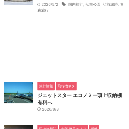
2026/5/2
国内旅行
,
弘前公園
,
弘前城跡
,
青
森旅行
旅行情報
飛行機ネタ
ジェットスター エコノミー頭上収納棚
有料へ
2026/8/8
国内旅行記
大阪 伊丹エリア
近畿