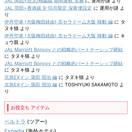
JAL 関西=台北/桃園線 期間運航 実施
に
運用が謎
より
JAL 羽田=香港線 9-10月限定 深夜便設定
に
運用が謎
よ
り
伊丹空港 (大阪梅田経由) 京セラドーム大阪 移動 編
に
タ
ヌキ猫
より
伊丹空港 (大阪梅田経由) 京セラドーム大阪 移動 編
に
キ
ュウ親
より
JAL Marriott Bonvoy との戦略的パートナーシップ締結
に
タヌキ猫
より
JAL Marriott Bonvoy との戦略的パートナーシップ締結
に
タヌキ猫
より
京急EXイン 蒲田 宿泊 編
に
タヌキ猫
より
京急EXイン 蒲田 宿泊 編
に
TOSHIYUKI SAKAMOTO
よ
り
お役立ち アイテム
ベルトラ
(ツアー)
Expedia
(海外ホテル)