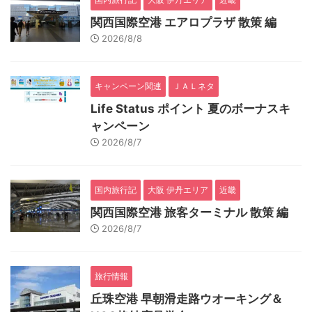
関西国際空港 エアロプラザ 散策 編
2026/8/8
キャンペーン関連
ＪＡＬネタ
Life Status ポイント 夏のボーナスキ
ャンペーン
2026/8/7
国内旅行記
大阪 伊丹エリア
近畿
関西国際空港 旅客ターミナル 散策 編
2026/8/7
旅行情報
丘珠空港 早朝滑走路ウオーキング＆