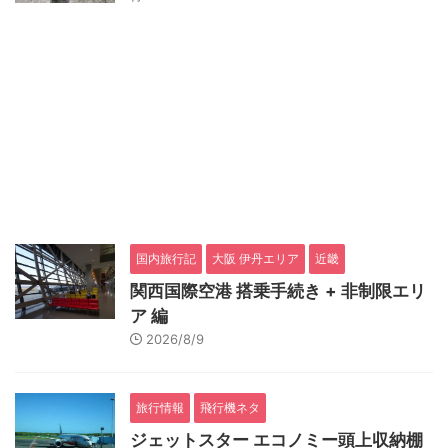
国内旅行記
大阪 伊丹エリア
近畿
関西国際空港 搭乗手続き + 非制限エリ
ア 編
2026/8/9
旅行情報
飛行機ネタ
ジェットスター エコノミー頭上収納棚