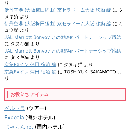
り
伊丹空港 (大阪梅田経由) 京セラドーム大阪 移動 編
に
タ
ヌキ猫
より
伊丹空港 (大阪梅田経由) 京セラドーム大阪 移動 編
に
キ
ュウ親
より
JAL Marriott Bonvoy との戦略的パートナーシップ締結
に
タヌキ猫
より
JAL Marriott Bonvoy との戦略的パートナーシップ締結
に
タヌキ猫
より
京急EXイン 蒲田 宿泊 編
に
タヌキ猫
より
京急EXイン 蒲田 宿泊 編
に
TOSHIYUKI SAKAMOTO
よ
り
お役立ち アイテム
ベルトラ
(ツアー)
Expedia
(海外ホテル)
じゃらんnet
(国内ホテル)