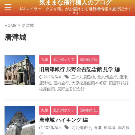
気ままな飛行機人のプログ
JALマイラー「タヌキ猫」がお届けする飛行機情報＆旅行記サイ
トです。
HOME
>
唐津城
唐津城
九州
北九州エリア
国内旅行記
旧唐津銀行 辰野金吾記念館 見学 編
2026/5/4
三の丸辰巳櫓
,
北九州旅行
,
唐津
,
唐津城
,
国内旅行
,
大原松露饅頭本町店
,
旧唐津銀行
,
松露饅頭
,
辰野金吾記念館
九州
北九州エリア
国内旅行記
唐津城 ハイキング 編
2026/5/4
北九州旅行
,
唐津
,
唐津城
,
国内旅
行