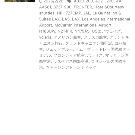
2026/2/26
A320-200
,
A321-200
,
AA
,
AA581
,
B737-900
,
FRONTER
,
Hotel&Courtesy
shuttles
,
HP-1727CMP
,
JAL
,
La Quinta Inn &
Suites LAX
,
LAS
,
LAX
,
Los Angeles International
Airport
,
McCarran International Airport
,
N183UW
,
N214FR
,
N479AS
,
USエアウェイズ
,
volaris
,
アメリカン航空
,
アラスカ航空
,
グランドキ
ャニオン旅行
,
グランドキャニオン旅行記
,
コパ航
空
,
ジェットブルー
,
トム・ブラッドレー国際線ター
ミナル
,
フロンティア航空
,
ボラリス
,
マッカラン国
際空港
,
ラスベガス国際空港
,
ロサンゼルス国際空
港
,
ヴァージンアトランティック