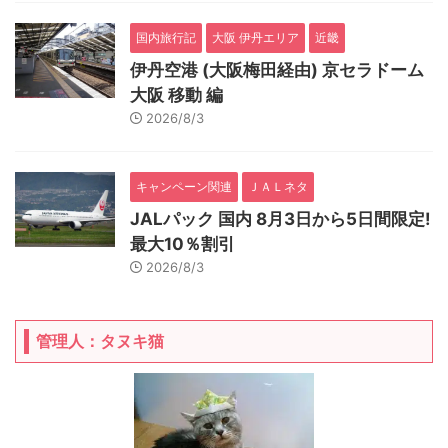
国内旅行記
大阪 伊丹エリア
近畿
伊丹空港 (大阪梅田経由) 京セラドーム
大阪 移動 編
2026/8/3
キャンペーン関連
ＪＡＬネタ
JALパック 国内 8月3日から5日間限定!
最大10％割引
2026/8/3
管理人：タヌキ猫