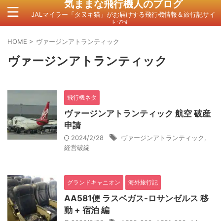
気ままな飛行機人のプログ
JALマイラー「タヌキ猫」がお届けする飛行機情報＆旅行記サイ
トです。
HOME
>
ヴァージンアトランティック
ヴァージンアトランティック
飛行機ネタ
ヴァージンアトランティック 航空 破産
申請
2024/2/28
ヴァージンアトランティック
,
経営破綻
グランドキャニオン
海外旅行記
AA581便 ラスベガス-ロサンゼルス 移
動 + 宿泊 編