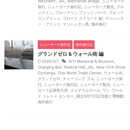
WALKWAY
,
JAL
,
Manhattan Bridge
,
ニューヨーク
旅行
,
ニューヨーク旅行記
,
ニューヨーク観光
,
ブル
ックリン
,
ブルックリン ブリッジ パーク
,
ブルック
リンブリッジ
,
ブロード ストリート 駅
,
マンハッタ
ン・ブリッジ
,
マンハッタン島
,
海外旅行
ニューヨーク旅行記
海外旅行記
グランドゼロ & ウォール街 編
2026/3/7
9/11 Memorial & Museum
,
Charging Bull
,
Federal Hall
,
JAL
,
New York Stock
Exchange
,
One World Trade Center
,
ウォール街
,
グランドゼロ
,
チャージング ブル
,
ニューヨーク旅
行
,
ニューヨーク旅行記
,
ニューヨーク観光
,
ニュー
ヨーク証券取引所
,
フェデラルホール
,
ワン ワール
ド トレード センター
,
国立9月11日記念館と博物館
,
海外旅行