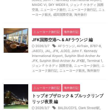
MAGIC VI
,
SKY WIDER Ⅱ
,
ジョン F ケネディ 国際
空港
,
ニューヨーク旅行
,
ニューヨーク旅行記
,
ニュ
ーヨーク観光
,
成田国際空港
,
海外旅行
ニューヨーク旅行記
海外旅行記
JFK国際空港へ & AFラウンジ 編
2026/3/7
AFラウンジ
,
AirTrain
,
B787-8
,
JA837J
,
JAL
,
JFK
,
JL003
,
John F. Kennedy
International Airport
,
Sutphin Blvd-Archer Av
JFK
,
Sutphin Blvd-Archer Av JFK駅
,
Terminal 1
,
ジョン F ケネディ 国際空港
,
ニューヨーク旅行
,
ニ
ューヨーク旅行記
,
ニューヨーク観光
,
海外旅行
ニューヨーク旅行記
海外旅行記
トップオブザロック & ブルックリンブ
リッジ夜景 編
2026/3/7
BALDUCCI'S
,
Clark Street駅
,