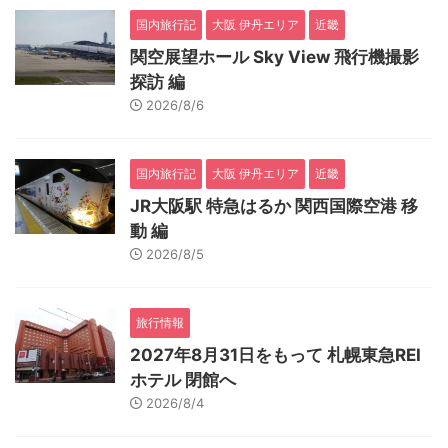
国内旅行記
大阪 伊丹エリア
近畿
関空展望ホール Sky View 飛行機撮影
探訪 編
2026/8/6
国内旅行記
大阪 伊丹エリア
近畿
JR大阪駅 特急はるか 関西国際空港 移
動 編
2026/8/5
旅行情報
2027年8月31日をもって 札幌東急REI
ホテル 閉館へ
2026/8/4