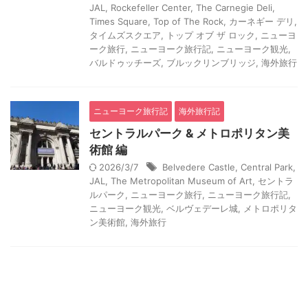
JAL
,
Rockefeller Center
,
The Carnegie Deli
,
Times Square
,
Top of The Rock
,
カーネギー デリ
,
タイムズスクエア
,
トップ オブ ザ ロック
,
ニューヨ
ーク旅行
,
ニューヨーク旅行記
,
ニューヨーク観光
,
バルドゥッチーズ
,
ブルックリンブリッジ
,
海外旅行
ニューヨーク旅行記
海外旅行記
セントラルパーク & メトロポリタン美
術館 編
2026/3/7
Belvedere Castle
,
Central Park
,
JAL
,
The Metropolitan Museum of Art
,
セントラ
ルパーク
,
ニューヨーク旅行
,
ニューヨーク旅行記
,
ニューヨーク観光
,
ベルヴェデーレ城
,
メトロポリタ
ン美術館
,
海外旅行