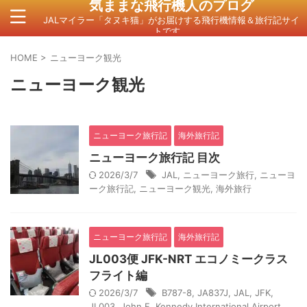
気ままな飛行機人のプログ
JALマイラー「タヌキ猫」がお届けする飛行機情報＆旅行記サイ
トです。
HOME
>
ニューヨーク観光
ニューヨーク観光
ニューヨーク旅行記
海外旅行記
ニューヨーク旅行記 目次
2026/3/7
JAL
,
ニューヨーク旅行
,
ニューヨ
ーク旅行記
,
ニューヨーク観光
,
海外旅行
ニューヨーク旅行記
海外旅行記
JL003便 JFK-NRT エコノミークラス
フライト編
2026/3/7
B787-8
,
JA837J
,
JAL
,
JFK
,
JL003
,
John F. Kennedy International Airport
,