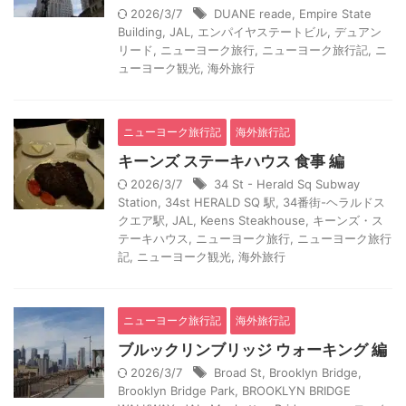
2026/3/7
DUANE reade
,
Empire State
Building
,
JAL
,
エンパイヤステートビル
,
デュアン
リード
,
ニューヨーク旅行
,
ニューヨーク旅行記
,
ニ
ューヨーク観光
,
海外旅行
ニューヨーク旅行記
海外旅行記
キーンズ ステーキハウス 食事 編
2026/3/7
34 St - Herald Sq Subway
Station
,
34st HERALD SQ 駅
,
34番街-ヘラルドス
クエア駅
,
JAL
,
Keens Steakhouse
,
キーンズ・ス
テーキハウス
,
ニューヨーク旅行
,
ニューヨーク旅行
記
,
ニューヨーク観光
,
海外旅行
ニューヨーク旅行記
海外旅行記
ブルックリンブリッジ ウォーキング 編
2026/3/7
Broad St
,
Brooklyn Bridge
,
Brooklyn Bridge Park
,
BROOKLYN BRIDGE