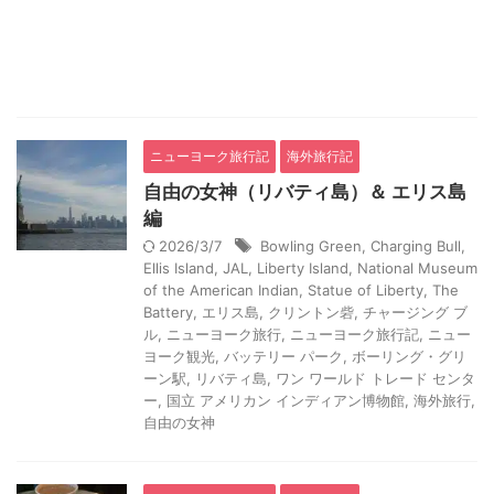
ニューヨーク旅行記
海外旅行記
自由の女神（リバティ島）＆ エリス島
編
2026/3/7
Bowling Green
,
Charging Bull
,
Ellis Island
,
JAL
,
Liberty Island
,
National Museum
of the American Indian
,
Statue of Liberty
,
The
Battery
,
エリス島
,
クリントン砦
,
チャージング ブ
ル
,
ニューヨーク旅行
,
ニューヨーク旅行記
,
ニュー
ヨーク観光
,
バッテリー パーク
,
ボーリング・グリ
ーン駅
,
リバティ島
,
ワン ワールド トレード センタ
ー
,
国立 アメリカン インディアン博物館
,
海外旅行
,
自由の女神