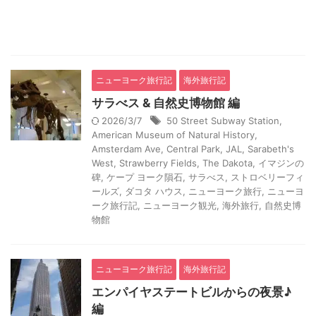
ニューヨーク旅行記
海外旅行記
サラべス & 自然史博物館 編
2026/3/7
50 Street Subway Station
,
American Museum of Natural History
,
Amsterdam Ave
,
Central Park
,
JAL
,
Sarabeth's
West
,
Strawberry Fields
,
The Dakota
,
イマジンの
碑
,
ケープ ヨーク隕石
,
サラべス
,
ストロベリーフィ
ールズ
,
ダコタ ハウス
,
ニューヨーク旅行
,
ニューヨ
ーク旅行記
,
ニューヨーク観光
,
海外旅行
,
自然史博
物館
ニューヨーク旅行記
海外旅行記
エンパイヤステートビルからの夜景♪
編