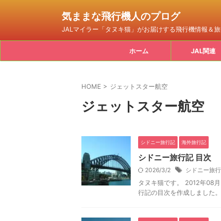
気ままな飛行機人のプログ
JALマイラー「タヌキ猫」がお届けする飛行機情報＆
ホーム
JAL関連
HOME
>
ジェットスター航空
ジェットスター航空
シドニー旅行記
海外旅行記
シドニー旅行記 目次
2026/3/2
シドニー旅行
タヌキ猫です。 2012年08月
行記の目次を作成しました。 ジ