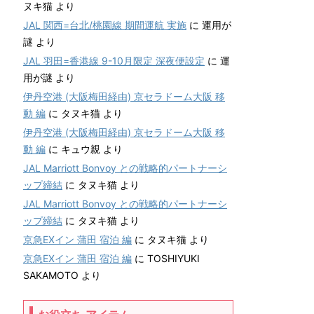
ヌキ猫
より
JAL 関西=台北/桃園線 期間運航 実施
に
運用が
謎
より
JAL 羽田=香港線 9-10月限定 深夜便設定
に
運
用が謎
より
伊丹空港 (大阪梅田経由) 京セラドーム大阪 移
動 編
に
タヌキ猫
より
伊丹空港 (大阪梅田経由) 京セラドーム大阪 移
動 編
に
キュウ親
より
JAL Marriott Bonvoy との戦略的パートナーシ
ップ締結
に
タヌキ猫
より
JAL Marriott Bonvoy との戦略的パートナーシ
ップ締結
に
タヌキ猫
より
京急EXイン 蒲田 宿泊 編
に
タヌキ猫
より
京急EXイン 蒲田 宿泊 編
に
TOSHIYUKI
SAKAMOTO
より