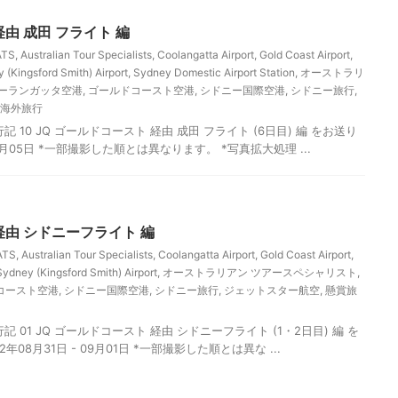
経由 成田 フライト 編
ATS
,
Australian Tour Specialists
,
Coolangatta Airport
,
Gold Coast Airport
,
 (Kingsford Smith) Airport
,
Sydney Domestic Airport Station
,
オーストラリ
ーランガッタ空港
,
ゴールドコースト空港
,
シドニー国際空港
,
シドニー旅行
,
海外旅行
 10 JQ ゴールドコースト 経由 成田 フライト (6日目) 編 をお送り
9月05日 *一部撮影した順とは異なります。 *写真拡大処理 ...
経由 シドニーフライト 編
ATS
,
Australian Tour Specialists
,
Coolangatta Airport
,
Gold Coast Airport
,
Sydney (Kingsford Smith) Airport
,
オーストラリアン ツアースペシャリスト
,
コースト空港
,
シドニー国際空港
,
シドニー旅行
,
ジェットスター航空
,
懸賞旅
 01 JQ ゴールドコースト 経由 シドニーフライト (1・2日目) 編 を
年08月31日 - 09月01日 *一部撮影した順とは異な ...