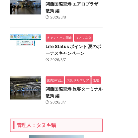
関西国際空港 エアロプラザ
散策 編
2026/8/8
キャンペーン関連
ＪＡＬネタ
Life Status ポイント 夏のボ
ーナスキャンペーン
2026/8/7
国内旅行記
大阪 伊丹エリア
近畿
関西国際空港 旅客ターミナル
散策 編
2026/8/7
管理人：タヌキ猫