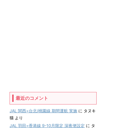
最近のコメント
JAL 関西=台北/桃園線 期間運航 実施
に
タヌキ
猫
より
JAL 羽田=香港線 9-10月限定 深夜便設定
に
タ