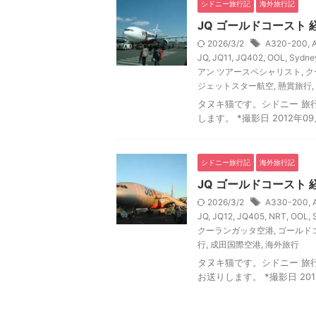
シドニー旅行記
海外旅行記
JQ ゴールドコースト 
2026/3/2
A320-200
,
JQ
,
JQ11
,
JQ402
,
OOL
,
Sydney
アン ツアースペシャリスト
,
ク
ジェットスター航空
,
懸賞旅行
,
タヌキ猫です。シドニー 旅行記
します。 *撮影日 2012年0
シドニー旅行記
海外旅行記
JQ ゴールドコースト 
2026/3/2
A330-200
,
JQ
,
JQ12
,
JQ405
,
NRT
,
OOL
,
クーランガッタ空港
,
ゴールド
行
,
成田国際空港
,
海外旅行
タヌキ猫です。シドニー 旅行記
お送りします。 *撮影日 2012