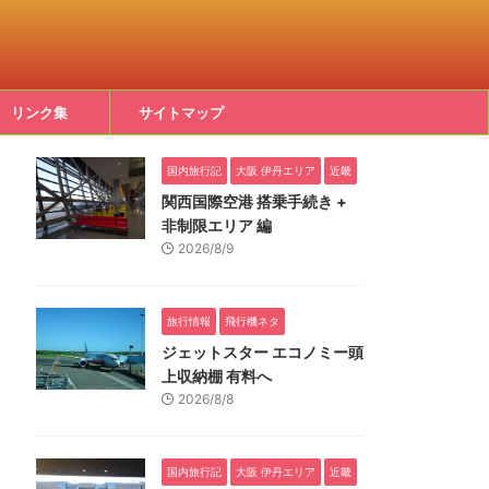
リンク集
サイトマップ
国内旅行記
大阪 伊丹エリア
近畿
関西国際空港 搭乗手続き +
非制限エリア 編
2026/8/9
旅行情報
飛行機ネタ
ジェットスター エコノミー頭
上収納棚 有料へ
2026/8/8
国内旅行記
大阪 伊丹エリア
近畿