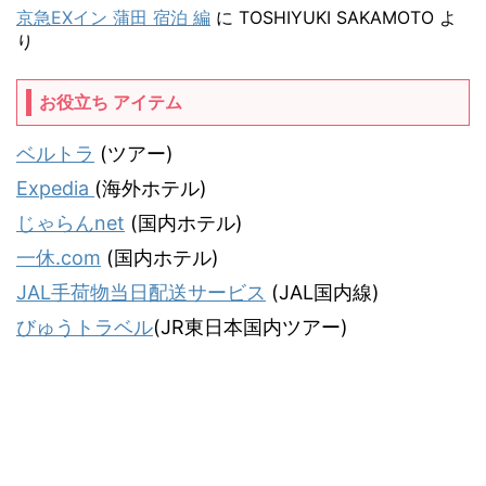
京急EXイン 蒲田 宿泊 編
に
TOSHIYUKI SAKAMOTO
よ
り
お役立ち アイテム
ベルトラ
(ツアー)
Expedia
(海外ホテル)
じゃらんnet
(国内ホテル)
一休.com
(国内ホテル)
JAL手荷物当日配送サービス
(JAL国内線)
びゅうトラベル
(JR東日本国内ツアー)
気ままな飛行機人のプログ