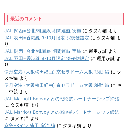
最近のコメント
JAL 関西=台北/桃園線 期間運航 実施
に
タヌキ猫
より
JAL 羽田=香港線 9-10月限定 深夜便設定
に
タヌキ猫
よ
り
JAL 関西=台北/桃園線 期間運航 実施
に
運用が謎
より
JAL 羽田=香港線 9-10月限定 深夜便設定
に
運用が謎
よ
り
伊丹空港 (大阪梅田経由) 京セラドーム大阪 移動 編
に
タ
ヌキ猫
より
伊丹空港 (大阪梅田経由) 京セラドーム大阪 移動 編
に
キ
ュウ親
より
JAL Marriott Bonvoy との戦略的パートナーシップ締結
に
タヌキ猫
より
JAL Marriott Bonvoy との戦略的パートナーシップ締結
に
タヌキ猫
より
京急EXイン 蒲田 宿泊 編
に
タヌキ猫
より