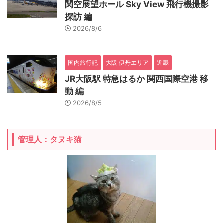
関空展望ホール Sky View 飛行機撮影
探訪 編
2026/8/6
国内旅行記
大阪 伊丹エリア
近畿
JR大阪駅 特急はるか 関西国際空港 移
動 編
2026/8/5
管理人：タヌキ猫