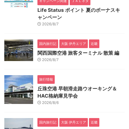
キャンペーン関連
ＪＡＬネタ
Life Status ポイント 夏のボーナスキ
ャンペーン
2026/8/7
国内旅行記
大阪 伊丹エリア
近畿
関西国際空港 旅客ターミナル 散策 編
2026/8/7
旅行情報
丘珠空港 早朝滑走路ウオーキング＆
HAC格納庫見学会
2026/8/6
国内旅行記
大阪 伊丹エリア
近畿