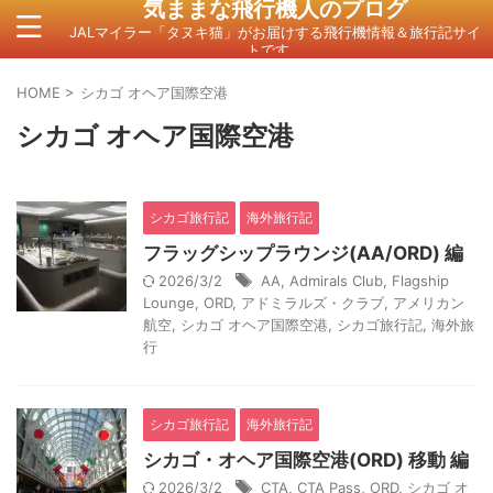
気ままな飛行機人のプログ
JALマイラー「タヌキ猫」がお届けする飛行機情報＆旅行記サイ
トです。
HOME
>
シカゴ オヘア国際空港
シカゴ オヘア国際空港
シカゴ旅行記
海外旅行記
フラッグシップラウンジ(AA/ORD) 編
2026/3/2
AA
,
Admirals Club
,
Flagship
Lounge
,
ORD
,
アドミラルズ・クラブ
,
アメリカン
航空
,
シカゴ オヘア国際空港
,
シカゴ旅行記
,
海外旅
行
シカゴ旅行記
海外旅行記
シカゴ・オヘア国際空港(ORD) 移動 編
2026/3/2
CTA
,
CTA Pass
,
ORD
,
シカゴ オ