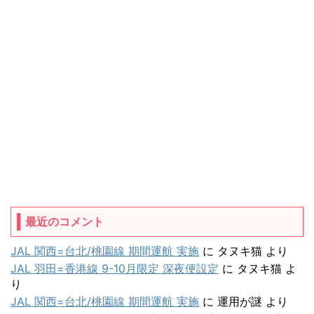
最近のコメント
JAL 関西=台北/桃園線 期間運航 実施
に
タヌキ猫
より
JAL 羽田=香港線 9-10月限定 深夜便設定
に
タヌキ猫
よ
り
JAL 関西=台北/桃園線 期間運航 実施
に
運用が謎
より