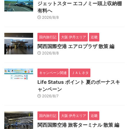
ジェットスター エコノミー頭上収納棚
有料へ
2026/8/8
国内旅行記
大阪 伊丹エリア
近畿
関西国際空港 エアロプラザ 散策 編
2026/8/8
キャンペーン関連
ＪＡＬネタ
Life Status ポイント 夏のボーナスキ
ャンペーン
2026/8/7
国内旅行記
大阪 伊丹エリア
近畿
関西国際空港 旅客ターミナル 散策 編