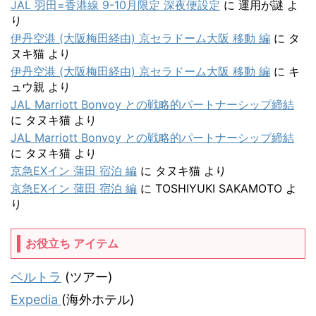
JAL 羽田=香港線 9-10月限定 深夜便設定
に
運用が謎
よ
り
伊丹空港 (大阪梅田経由) 京セラドーム大阪 移動 編
に
タ
ヌキ猫
より
伊丹空港 (大阪梅田経由) 京セラドーム大阪 移動 編
に
キ
ュウ親
より
JAL Marriott Bonvoy との戦略的パートナーシップ締結
に
タヌキ猫
より
JAL Marriott Bonvoy との戦略的パートナーシップ締結
に
タヌキ猫
より
京急EXイン 蒲田 宿泊 編
に
タヌキ猫
より
京急EXイン 蒲田 宿泊 編
に
TOSHIYUKI SAKAMOTO
よ
り
お役立ち アイテム
ベルトラ
(ツアー)
Expedia
(海外ホテル)