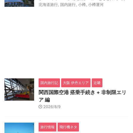
北海道旅行
,
国内旅行
,
小樽
,
小樽運河
国内旅行記
大阪 伊丹エリア
近畿
関西国際空港 搭乗手続き + 非制限エリ
ア 編
2026/8/9
旅行情報
飛行機ネタ