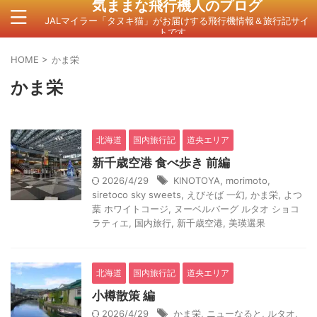
気ままな飛行機人のプログ
JALマイラー「タヌキ猫」がお届けする飛行機情報＆旅行記サイ
トです。
HOME
>
かま栄
かま栄
北海道
国内旅行記
道央エリア
新千歳空港 食べ歩き 前編
2026/4/29
KINOTOYA
,
morimoto
,
siretoco sky sweets
,
えびそば 一幻
,
かま栄
,
よつ
葉 ホワイトコージ
,
ヌーベルバーグ ルタオ ショコ
ラティエ
,
国内旅行
,
新千歳空港
,
美瑛選果
北海道
国内旅行記
道央エリア
小樽散策 編
2026/4/29
かま栄
,
ニューなると
,
ルタオ
,