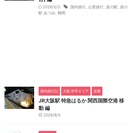
2026/5/3
国内旅行
,
山形旅行
,
道の駅
,
道の
駅 あつみ
,
鶴岡
国内旅行記
大阪 伊丹エリア
近畿
JR大阪駅 特急はるか 関西国際空港 移
動 編
2026/8/5