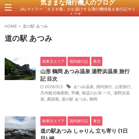
気ままな飛行機人のプログ
JALマイラー「タヌキ猫」がお届けする飛行機情報＆旅行記サイ
トです。
HOME
>
道の駅 あつみ
道の駅 あつみ
南東北エリア
国内旅行記
東北
山形 鶴岡 あつみ温泉 湯野浜温泉 旅行
記 目次
2026/5/3
あつみ温泉
,
国内旅行
,
山形旅行
,
庄内観光物産館
,
早磯
,
海辺のお宿 一久
,
湯野浜温
泉
,
萬国屋
,
道の駅 あつみ
,
鶴岡
南東北エリア
国内旅行記
東北
道の駅あつみ しゃりん 立ち寄り (1日
目) 編