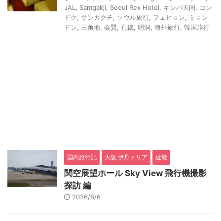
JAL
,
Samgakji
,
Seoul Rex Hotel
,
キンパ天国
,
コン
ドク
,
サンカクチ
,
ソウル旅行
,
フェヒョン
,
ミョン
ドン
,
三角地
,
会賢
,
孔徳
,
明洞
,
海外旅行
,
韓国旅行
国内旅行記
大阪 伊丹エリア
近畿
関空展望ホール Sky View 飛行機撮影
探訪 編
2026/8/6