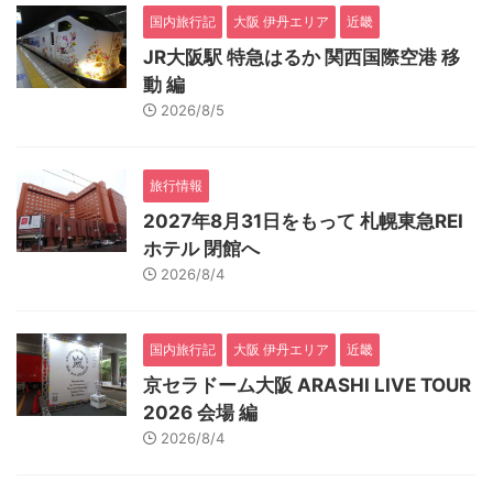
国内旅行記
大阪 伊丹エリア
近畿
JR大阪駅 特急はるか 関西国際空港 移
動 編
2026/8/5
旅行情報
2027年8月31日をもって 札幌東急REI
ホテル 閉館へ
2026/8/4
国内旅行記
大阪 伊丹エリア
近畿
京セラドーム大阪 ARASHI LIVE TOUR
2026 会場 編
2026/8/4