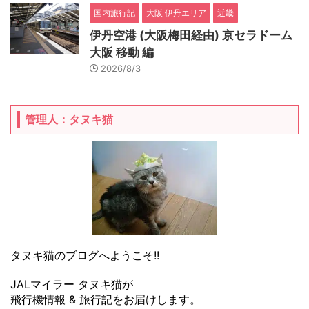
国内旅行記
大阪 伊丹エリア
近畿
伊丹空港 (大阪梅田経由) 京セラドーム
大阪 移動 編
2026/8/3
管理人：タヌキ猫
タヌキ猫のブログへようこそ!!
JALマイラー タヌキ猫が
飛行機情報 & 旅行記をお届けします。