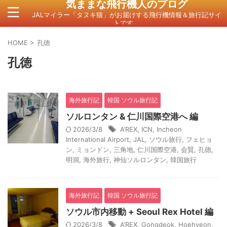
気ままな飛行機人のプログ
JALマイラー「タヌキ猫」がお届けする飛行機情報＆旅行記サイ
トです。
HOME
>
孔徳
孔徳
海外旅行記
韓国 ソウル旅行記
ソルロンタン & 仁川国際空港へ 編
2026/3/8
A’REX
,
ICN
,
Incheon
International Airport
,
JAL
,
ソウル旅行
,
フェヒョ
ン
,
ミョンドン
,
三角地
,
仁川国際空港
,
会賢
,
孔徳
,
明洞
,
海外旅行
,
神仙ソルロンタン
,
韓国旅行
海外旅行記
韓国 ソウル旅行記
ソウル市内移動 + Seoul Rex Hotel 編
2026/3/8
A’REX
,
Gongdeok
,
Hoehyeon
,