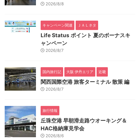
2026/8/8
キャンペーン関連
ＪＡＬネタ
Life Status ポイント 夏のボーナスキ
ャンペーン
2026/8/7
国内旅行記
大阪 伊丹エリア
近畿
関西国際空港 旅客ターミナル 散策 編
2026/8/7
旅行情報
丘珠空港 早朝滑走路ウオーキング＆
HAC格納庫見学会
2026/8/6