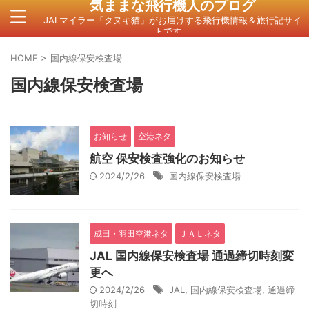
気ままな飛行機人のプログ
JALマイラー「タヌキ猫」がお届けする飛行機情報＆旅行記サイ
トです。
HOME
>
国内線保安検査場
国内線保安検査場
お知らせ
空港ネタ
航空 保安検査強化のお知らせ
2024/2/26
国内線保安検査場
成田・羽田空港ネタ
ＪＡＬネタ
JAL 国内線保安検査場 通過締切時刻変
更へ
2024/2/26
JAL
,
国内線保安検査場
,
通過締
切時刻