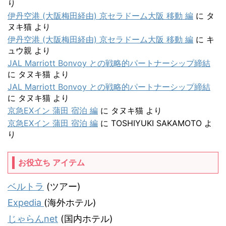
り
伊丹空港 (大阪梅田経由) 京セラドーム大阪 移動 編
に
タ
ヌキ猫
より
伊丹空港 (大阪梅田経由) 京セラドーム大阪 移動 編
に
キ
ュウ親
より
JAL Marriott Bonvoy との戦略的パートナーシップ締結
に
タヌキ猫
より
JAL Marriott Bonvoy との戦略的パートナーシップ締結
に
タヌキ猫
より
京急EXイン 蒲田 宿泊 編
に
タヌキ猫
より
京急EXイン 蒲田 宿泊 編
に
TOSHIYUKI SAKAMOTO
よ
り
お役立ち アイテム
ベルトラ
(ツアー)
Expedia
(海外ホテル)
じゃらんnet
(国内ホテル)