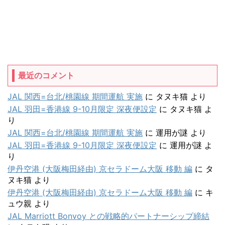
最近のコメント
JAL 関西=台北/桃園線 期間運航 実施
に
タヌキ猫
より
JAL 羽田=香港線 9-10月限定 深夜便設定
に
タヌキ猫
よ
り
JAL 関西=台北/桃園線 期間運航 実施
に
運用が謎
より
JAL 羽田=香港線 9-10月限定 深夜便設定
に
運用が謎
よ
り
伊丹空港 (大阪梅田経由) 京セラドーム大阪 移動 編
に
タ
ヌキ猫
より
伊丹空港 (大阪梅田経由) 京セラドーム大阪 移動 編
に
キ
ュウ親
より
JAL Marriott Bonvoy との戦略的パートナーシップ締結