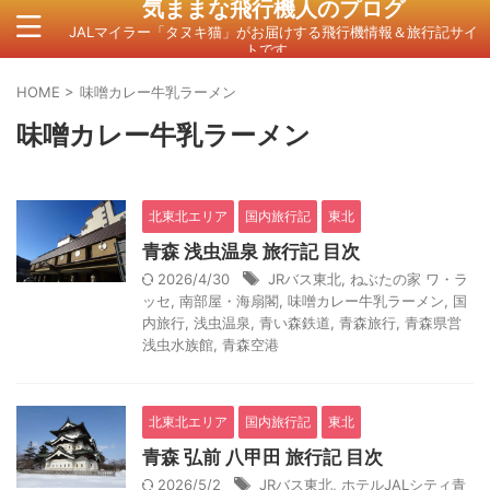
気ままな飛行機人のプログ
JALマイラー「タヌキ猫」がお届けする飛行機情報＆旅行記サイ
トです。
HOME
>
味噌カレー牛乳ラーメン
味噌カレー牛乳ラーメン
北東北エリア
国内旅行記
東北
青森 浅虫温泉 旅行記 目次
2026/4/30
JRバス東北
,
ねぶたの家 ワ・ラ
ッセ
,
南部屋・海扇閣
,
味噌カレー牛乳ラーメン
,
国
内旅行
,
浅虫温泉
,
青い森鉄道
,
青森旅行
,
青森県営
浅虫水族館
,
青森空港
北東北エリア
国内旅行記
東北
青森 弘前 八甲田 旅行記 目次
2026/5/2
JRバス東北
,
ホテルJALシティ青