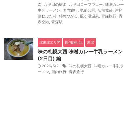
森
,
八甲田の樹氷
,
八甲田ロープウェー
,
味噌カレー
牛乳ラーメン
,
国内旅行
,
弘前公園
,
弘前城跡
,
津軽
藩ねぷた村
,
特急つがる
,
酸ヶ湯温泉
,
青森旅行
,
青
森空港
,
青森駅
北東北エリア
国内旅行記
東北
味の札幌大西 味噌カレー牛乳ラーメン
(2日目) 編
2026/5/2
味の札幌大西
,
味噌カレー牛乳ラ
ーメン
,
国内旅行
,
青森旅行