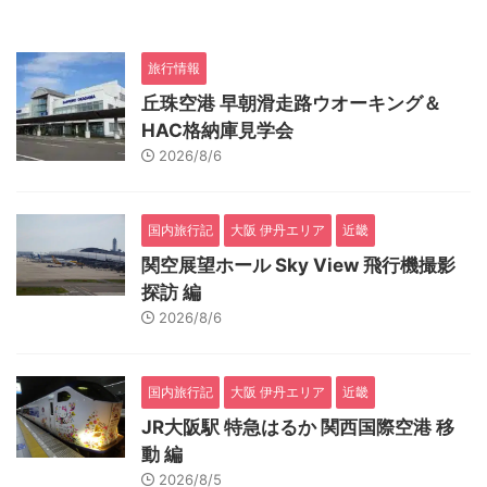
旅行情報
丘珠空港 早朝滑走路ウオーキング＆
HAC格納庫見学会
2026/8/6
国内旅行記
大阪 伊丹エリア
近畿
関空展望ホール Sky View 飛行機撮影
探訪 編
2026/8/6
国内旅行記
大阪 伊丹エリア
近畿
JR大阪駅 特急はるか 関西国際空港 移
動 編
2026/8/5