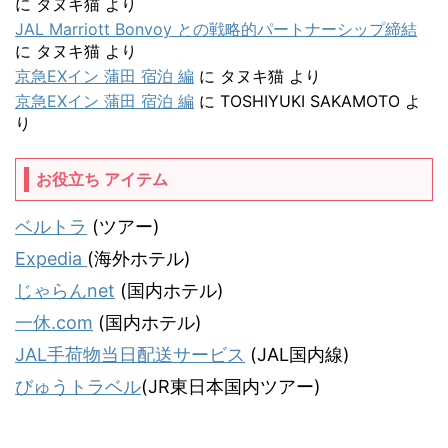
に
タヌキ猫
より
JAL Marriott Bonvoy との戦略的パートナーシップ締結
に
タヌキ猫
より
京急EXイン 蒲田 宿泊 編
に
タヌキ猫
より
京急EXイン 蒲田 宿泊 編
に
TOSHIYUKI SAKAMOTO
よ
り
お役立ち アイテム
ベルトラ
(ツアー)
Expedia
(海外ホテル)
じゃらんnet
(国内ホテル)
一休.com
(国内ホテル)
JAL手荷物当日配送サービス
(JAL国内線)
びゅうトラベル
(JR東日本国内ツアー)