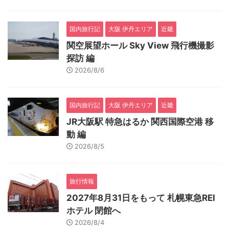
国内旅行記
大阪 伊丹エリア
近畿
関空展望ホール Sky View 飛行機撮影
探訪 編
2026/8/6
国内旅行記
大阪 伊丹エリア
近畿
JR大阪駅 特急はるか 関西国際空港 移
動 編
2026/8/5
旅行情報
2027年8月31日をもって 札幌東急REI
ホテル 閉館へ
2026/8/4