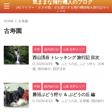
気ままな飛行機人のプログ
JALマイラー「タヌキ猫」がお届けする飛行機情報＆旅行記サイ
トです。
HOME
>
古寿園
古寿園
中部
国内旅行記
山梨 長野エリア
西山渓谷 トレッキング 旅行記 目次
2026/4/29
ぶどうの丘
,
ぶどう狩り
,
古寿
園
,
国内旅行
,
西沢渓谷
中部
国内旅行記
山梨 長野エリア
勝沼ぶどう狩り ＆ ぶどうの丘 編
2026/4/29
ぶどうの丘
,
古寿園
,
国内旅行