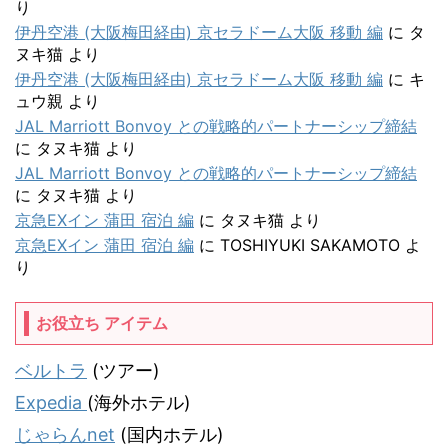
り
伊丹空港 (大阪梅田経由) 京セラドーム大阪 移動 編
に
タ
ヌキ猫
より
伊丹空港 (大阪梅田経由) 京セラドーム大阪 移動 編
に
キ
ュウ親
より
JAL Marriott Bonvoy との戦略的パートナーシップ締結
に
タヌキ猫
より
JAL Marriott Bonvoy との戦略的パートナーシップ締結
に
タヌキ猫
より
京急EXイン 蒲田 宿泊 編
に
タヌキ猫
より
京急EXイン 蒲田 宿泊 編
に
TOSHIYUKI SAKAMOTO
よ
り
お役立ち アイテム
ベルトラ
(ツアー)
Expedia
(海外ホテル)
じゃらんnet
(国内ホテル)