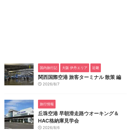
国内旅行記
大阪 伊丹エリア
近畿
関西国際空港 旅客ターミナル 散策 編
2026/8/7
旅行情報
丘珠空港 早朝滑走路ウオーキング＆
HAC格納庫見学会
2026/8/6