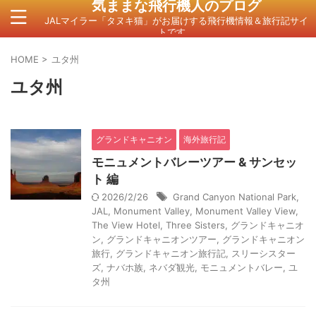
気ままな飛行機人のプログ
JALマイラー「タヌキ猫」がお届けする飛行機情報＆旅行記サイ
トです。
HOME
>
ユタ州
ユタ州
グランドキャニオン
海外旅行記
モニュメントバレーツアー & サンセッ
ト 編
2026/2/26
Grand Canyon National Park
,
JAL
,
Monument Valley
,
Monument Valley View
,
The View Hotel
,
Three Sisters
,
グランドキャニオ
ン
,
グランドキャニオンツアー
,
グランドキャニオン
旅行
,
グランドキャニオン旅行記
,
スリーシスター
ズ
,
ナバホ族
,
ネバダ観光
,
モニュメントバレー
,
ユ
タ州