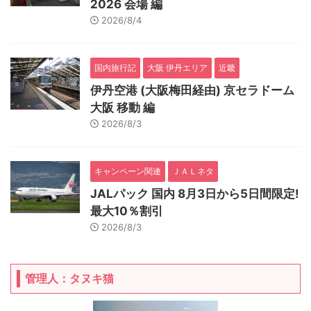
2026 会場 編
2026/8/4
国内旅行記
大阪 伊丹エリア
近畿
伊丹空港 (大阪梅田経由) 京セラドーム
大阪 移動 編
2026/8/3
キャンペーン関連
ＪＡＬネタ
JALパック 国内 8月3日から5日間限定!
最大10％割引
2026/8/3
管理人：タヌキ猫