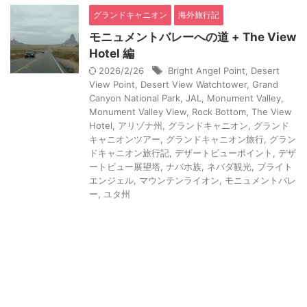
グランドキャニオン
海外旅行記
モニュメントバレーへの道 + The View
Hotel 編
2026/2/26
Bright Angel Point
,
Desert
View Point
,
Desert View Watchtower
,
Grand
Canyon National Park
,
JAL
,
Monument Valley
,
Monument Valley View
,
Rock Bottom
,
The View
Hotel
,
アリゾナ州
,
グランドキャニオン
,
グランド
キャニオンツアー
,
グランドキャニオン旅行
,
グラン
ドキャニオン旅行記
,
デザートビューポイント
,
デザ
ートビュー展望塔
,
ナバホ族
,
ネバダ観光
,
ブライト
エンジェル
,
マウンテンライオン
,
モニュメントバレ
ー
,
ユタ州