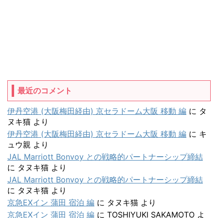
最近のコメント
伊丹空港 (大阪梅田経由) 京セラドーム大阪 移動 編
に
タ
ヌキ猫
より
伊丹空港 (大阪梅田経由) 京セラドーム大阪 移動 編
に
キ
ュウ親
より
JAL Marriott Bonvoy との戦略的パートナーシップ締結
に
タヌキ猫
より
JAL Marriott Bonvoy との戦略的パートナーシップ締結
に
タヌキ猫
より
京急EXイン 蒲田 宿泊 編
に
タヌキ猫
より
京急EXイン 蒲田 宿泊 編
に
TOSHIYUKI SAKAMOTO
よ