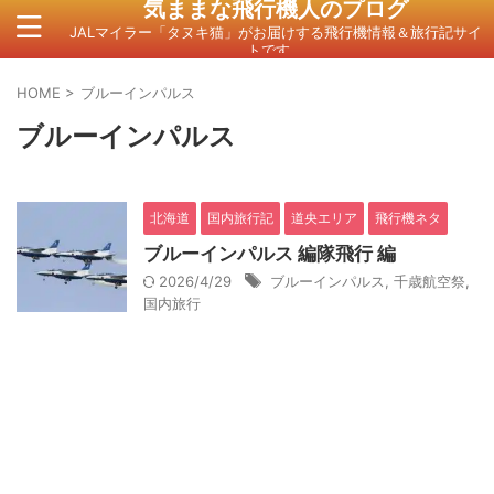
気ままな飛行機人のプログ
JALマイラー「タヌキ猫」がお届けする飛行機情報＆旅行記サイ
トです。
HOME
>
ブルーインパルス
ブルーインパルス
北海道
国内旅行記
道央エリア
飛行機ネタ
ブルーインパルス 編隊飛行 編
2026/4/29
ブルーインパルス
,
千歳航空祭
,
国内旅行