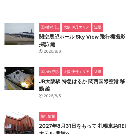
国内旅行記
大阪 伊丹エリア
近畿
関空展望ホール Sky View 飛行機撮影
探訪 編
2026/8/6
国内旅行記
大阪 伊丹エリア
近畿
JR大阪駅 特急はるか 関西国際空港 移
動 編
2026/8/5
旅行情報
2027年8月31日をもって 札幌東急REI
ホテル 閉館へ