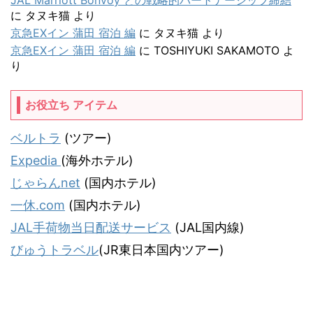
JAL Marriott Bonvoy との戦略的パートナーシップ締結
に
タヌキ猫
より
京急EXイン 蒲田 宿泊 編
に
タヌキ猫
より
京急EXイン 蒲田 宿泊 編
に
TOSHIYUKI SAKAMOTO
よ
り
お役立ち アイテム
ベルトラ
(ツアー)
Expedia
(海外ホテル)
じゃらんnet
(国内ホテル)
一休.com
(国内ホテル)
JAL手荷物当日配送サービス
(JAL国内線)
びゅうトラベル
(JR東日本国内ツアー)