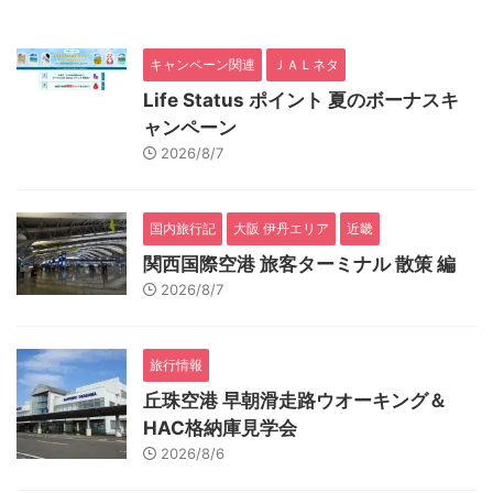
キャンペーン関連
ＪＡＬネタ
Life Status ポイント 夏のボーナスキ
ャンペーン
2026/8/7
国内旅行記
大阪 伊丹エリア
近畿
関西国際空港 旅客ターミナル 散策 編
2026/8/7
旅行情報
丘珠空港 早朝滑走路ウオーキング＆
HAC格納庫見学会
2026/8/6