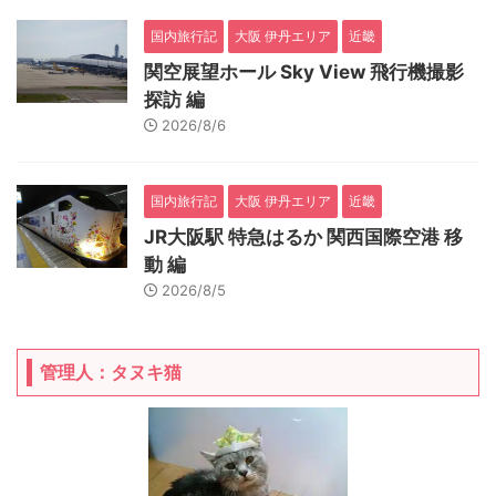
国内旅行記
大阪 伊丹エリア
近畿
関空展望ホール Sky View 飛行機撮影
探訪 編
2026/8/6
国内旅行記
大阪 伊丹エリア
近畿
JR大阪駅 特急はるか 関西国際空港 移
動 編
2026/8/5
管理人：タヌキ猫