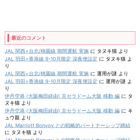
最近のコメント
JAL 関西=台北/桃園線 期間運航 実施
に
タヌキ猫
より
JAL 羽田=香港線 9-10月限定 深夜便設定
に
タヌキ猫
よ
り
JAL 関西=台北/桃園線 期間運航 実施
に
運用が謎
より
JAL 羽田=香港線 9-10月限定 深夜便設定
に
運用が謎
よ
り
伊丹空港 (大阪梅田経由) 京セラドーム大阪 移動 編
に
タ
ヌキ猫
より
伊丹空港 (大阪梅田経由) 京セラドーム大阪 移動 編
に
キ
ュウ親
より
JAL Marriott Bonvoy との戦略的パートナーシップ締結
に
タヌキ猫
より