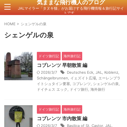
気ままな飛行機人のプログ
JALマイラー「タヌキ猫」がお届けする飛行機情報＆旅行記サイ
トです。
HOME
>
シェンゲルの泉
シェンゲルの泉
ドイツ旅行記
海外旅行記
コブレンツ 早朝散策 編
2026/3/7
Deutsches Eck
,
JAL
,
Koblenz
,
Schängelbrunnen
,
イェズイト広場
,
エーレンブラ
イトシュタイン要塞
,
コブレンツ
,
シェンゲルの泉
,
ドイチェス エック
,
ドイツ旅行
,
海外旅行
ドイツ旅行記
海外旅行記
コブレンツ 市内散策 編
2026/3/7
Basilica of St. Castor
,
JAL
,