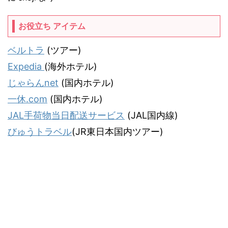
お役立ち アイテム
ベルトラ
(ツアー)
Expedia
(海外ホテル)
じゃらんnet
(国内ホテル)
一休.com
(国内ホテル)
JAL手荷物当日配送サービス
(JAL国内線)
びゅうトラベル
(JR東日本国内ツアー)
気ままな飛行機人のプログ
JALマイラー「タヌキ猫」がお届けする飛行機情報＆旅行記サイトです。
© 2026 気ままな飛行機人のプログ