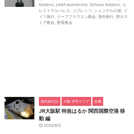
Koblenz
,
Liebfrauenkirche
,
Schloss Koblenz
,
エ
レクトラルパレス
,
コブレンツ
,
シェンゲルの泉
,
ド
イツ旅行
,
リープフラウエン教会
,
海外旅行
,
聖カス
トア教会
,
聖母教会
国内旅行記
大阪 伊丹エリア
近畿
JR大阪駅 特急はるか 関西国際空港 移
動 編
2026/8/5