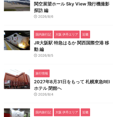
関空展望ホール Sky View 飛行機撮影
探訪 編
2026/8/6
国内旅行記
大阪 伊丹エリア
近畿
JR大阪駅 特急はるか 関西国際空港 移
動 編
2026/8/5
旅行情報
2027年8月31日をもって 札幌東急REI
ホテル 閉館へ
2026/8/4
国内旅行記
大阪 伊丹エリア
近畿