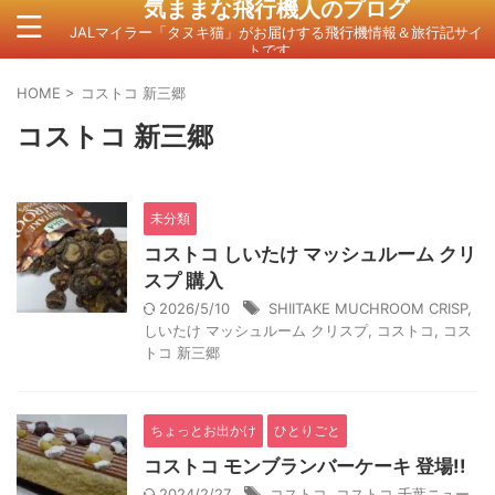
気ままな飛行機人のプログ
JALマイラー「タヌキ猫」がお届けする飛行機情報＆旅行記サイ
トです。
HOME
>
コストコ 新三郷
コストコ 新三郷
未分類
コストコ しいたけ マッシュルーム クリ
スプ 購入
2026/5/10
SHIITAKE MUCHROOM CRISP
,
しいたけ マッシュルーム クリスプ
,
コストコ
,
コス
トコ 新三郷
ちょっとお出かけ
ひとりごと
コストコ モンブランバーケーキ 登場!!
2024/2/27
コストコ
,
コストコ 千葉ニュー