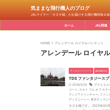
気ままな飛行機人のプログ
JALマイラー「タヌキ猫」がお届けする飛行機情報＆
ホーム
JAL関連
HOME
>
アレンデール ロイヤルバンケット
アレンデール ロイヤ
ディズニーリゾート
国内旅行記
TDS ファンタジースプ
2026/3/24
アナとエル
コート
,
スカイ フル オブ カラ
ランドアドベンチャー
,
ファン
ディズニーシー
,
東京ディズニ
タヌキ猫です。 2025年0