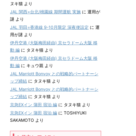
ヌキ猫
より
JAL 関西=台北/桃園線 期間運航 実施
に
運用が
謎
より
JAL 羽田=香港線 9-10月限定 深夜便設定
に
運
用が謎
より
伊丹空港 (大阪梅田経由) 京セラドーム大阪 移
動 編
に
タヌキ猫
より
伊丹空港 (大阪梅田経由) 京セラドーム大阪 移
動 編
に
キュウ親
より
JAL Marriott Bonvoy との戦略的パートナーシ
ップ締結
に
タヌキ猫
より
JAL Marriott Bonvoy との戦略的パートナーシ
ップ締結
に
タヌキ猫
より
京急EXイン 蒲田 宿泊 編
に
タヌキ猫
より
京急EXイン 蒲田 宿泊 編
に
TOSHIYUKI
SAKAMOTO
より