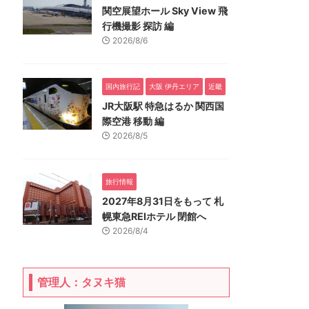
関空展望ホール Sky View 飛
行機撮影 探訪 編
2026/8/6
国内旅行記
大阪 伊丹エリア
近畿
JR大阪駅 特急はるか 関西国
際空港 移動 編
2026/8/5
旅行情報
2027年8月31日をもって 札
幌東急REIホテル 閉館へ
2026/8/4
管理人：タヌキ猫