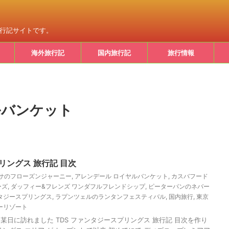
旅行記サイトです。
海外旅行記
国内旅行記
旅行情報
ルバンケット
リングス 旅行記 目次
サのフローズンジャーニー
,
アレンデール ロイヤルバンケット
,
カスバフード
ーズ
,
ダッフィー&フレンズ ワンダフルフレンドシップ
,
ピーターパンのネバー
タジースプリングス
,
ラプンツェルのランタンフェスティバル
,
国内旅行
,
東京
ーリゾート
2月某日に訪れました TDS ファンタジースプリングス 旅行記 目次を作り