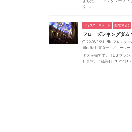
ました。 ファンタジースプ
ク ...
ディズニーリゾート
国内旅行記
フローズンキングダム 
2026/3/24
アレンデー
国内旅行
,
東京ディズニーシー
,
タヌキ猫です。 TDS ファ
します。 *撮影日 2025年