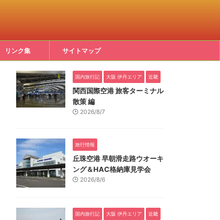
リンク集
サイトマップ
国内旅行記
大阪 伊丹エリア
近畿
関西国際空港 旅客ターミナル
散策 編
2026/8/7
旅行情報
丘珠空港 早朝滑走路ウオーキ
ング＆HAC格納庫見学会
2026/8/6
国内旅行記
大阪 伊丹エリア
近畿