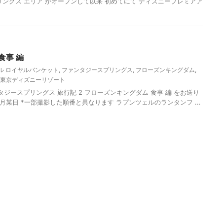
リングス エリア がオープンして以来 初めてにて ディズニープレミアア
食事 編
ル ロイヤルバンケット
,
ファンタジースプリングス
,
フローズンキングダム
,
東京ディズニーリゾート
ンタジースプリングス 旅行記 2 フローズンキングダム 食事 編 をお送り
02月某日 *一部撮影した順番と異なります ラプンツェルのランタンフ ...