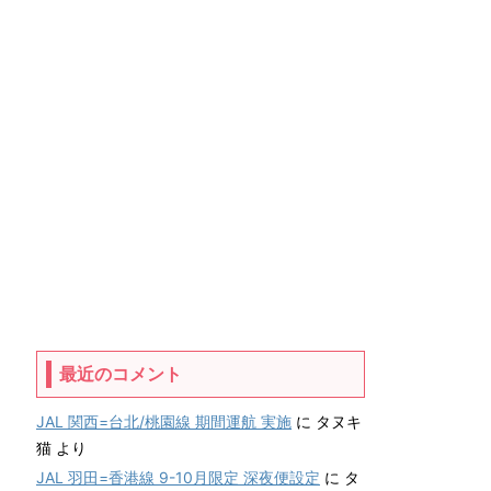
最近のコメント
JAL 関西=台北/桃園線 期間運航 実施
に
タヌキ
猫
より
JAL 羽田=香港線 9-10月限定 深夜便設定
に
タ