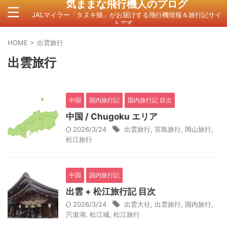
気ままな飛行機人のプログ
JALマイラー「タヌキ猫」がお届けする飛行機情報＆旅行記サイ
トです。
HOME
>
出雲旅行
出雲旅行
中国
国内旅行記
国内旅行記 目次
中国 / Chugoku エリア
2026/3/24
出雲旅行
,
宮島旅行
,
岡山旅行
,
松江旅行
中国
国内旅行記
出雲 + 松江旅行記 目次
2026/3/24
出雲大社
,
出雲旅行
,
国内旅行
,
宍道湖
,
松江城
,
松江旅行