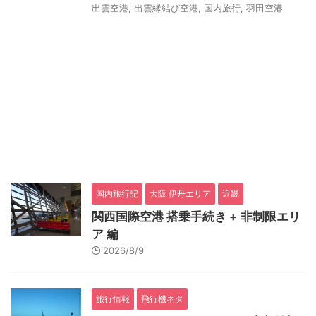
出雲空港
,
出雲縁結び空港
,
国内旅行
,
羽田空港
国内旅行記
大阪 伊丹エリア
近畿
関西国際空港 搭乗手続き + 非制限エリ
ア 編
2026/8/9
旅行情報
飛行機ネタ