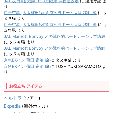
JAL 羽田=香港線 9-10月限定 深夜便設定
に
運用が謎
よ
り
伊丹空港 (大阪梅田経由) 京セラドーム大阪 移動 編
に
タ
ヌキ猫
より
伊丹空港 (大阪梅田経由) 京セラドーム大阪 移動 編
に
キ
ュウ親
より
JAL Marriott Bonvoy との戦略的パートナーシップ締結
に
タヌキ猫
より
JAL Marriott Bonvoy との戦略的パートナーシップ締結
に
タヌキ猫
より
京急EXイン 蒲田 宿泊 編
に
タヌキ猫
より
京急EXイン 蒲田 宿泊 編
に
TOSHIYUKI SAKAMOTO
よ
り
お役立ち アイテム
ベルトラ
(ツアー)
Expedia
(海外ホテル)