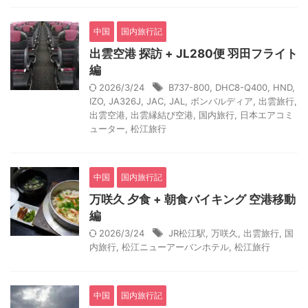
中国
国内旅行記
出雲空港 探訪 + JL280便 羽田フライト
編
2026/3/24
B737-800
,
DHC8-Q400
,
HND
,
IZO
,
JA326J
,
JAC
,
JAL
,
ボンバルディア
,
出雲旅行
,
出雲空港
,
出雲縁結び空港
,
国内旅行
,
日本エアコミ
ューター
,
松江旅行
中国
国内旅行記
万咲久 夕食 + 朝食バイキング 空港移動
編
2026/3/24
JR松江駅
,
万咲久
,
出雲旅行
,
国
内旅行
,
松江ニューアーバンホテル
,
松江旅行
中国
国内旅行記