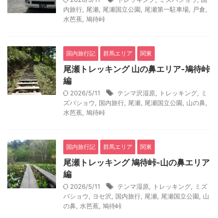
内旅行
,
尾瀬
,
尾瀬国立公園
,
尾瀬第一駐車場
,
戸倉
,
水芭蕉
,
鳩待峠
国内旅行記
群馬エリア
関東
尾瀬トレッキング 山の鼻エリア-鳩待峠
編
2026/5/11
テンマ沢湿原
,
トレッキング
,
ミ
ズバショウ
,
国内旅行
,
尾瀬
,
尾瀬国立公園
,
山の鼻
,
水芭蕉
,
鳩待峠
国内旅行記
群馬エリア
関東
尾瀬トレッキング 鳩待峠-山の鼻エリア
編
2026/5/11
テンマ湿原
,
トレッキング
,
ミズ
バショウ
,
ヨセ沢
,
国内旅行
,
尾瀬
,
尾瀬国立公園
,
山
の鼻
,
水芭蕉
,
鳩待峠