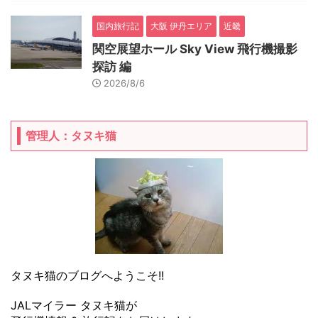
国内旅行記
大阪 伊丹エリア
近畿
関空展望ホール Sky View 飛行機撮影
探訪 編
2026/8/6
管理人：タヌキ猫
タヌキ猫のブログへようこそ!!
JALマイラー タヌキ猫が