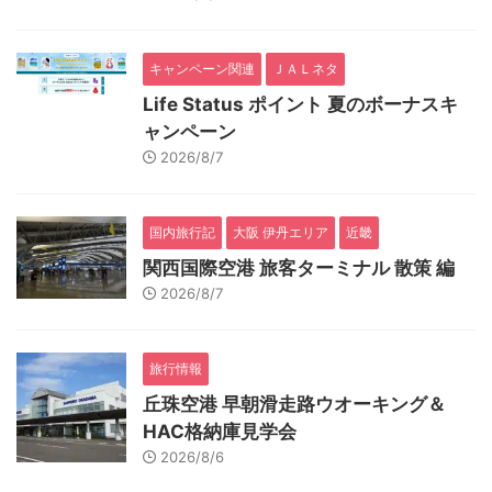
キャンペーン関連
ＪＡＬネタ
Life Status ポイント 夏のボーナスキ
ャンペーン
2026/8/7
国内旅行記
大阪 伊丹エリア
近畿
関西国際空港 旅客ターミナル 散策 編
2026/8/7
旅行情報
丘珠空港 早朝滑走路ウオーキング＆
HAC格納庫見学会
2026/8/6