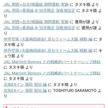
JAL 関西=台北/桃園線 期間運航 実施
に
タヌキ猫
より
JAL 羽田=香港線 9-10月限定 深夜便設定
に
タヌキ猫
よ
り
JAL 関西=台北/桃園線 期間運航 実施
に
運用が謎
より
JAL 羽田=香港線 9-10月限定 深夜便設定
に
運用が謎
よ
り
伊丹空港 (大阪梅田経由) 京セラドーム大阪 移動 編
に
タ
ヌキ猫
より
伊丹空港 (大阪梅田経由) 京セラドーム大阪 移動 編
に
キ
ュウ親
より
JAL Marriott Bonvoy との戦略的パートナーシップ締結
に
タヌキ猫
より
JAL Marriott Bonvoy との戦略的パートナーシップ締結
に
タヌキ猫
より
京急EXイン 蒲田 宿泊 編
に
タヌキ猫
より
京急EXイン 蒲田 宿泊 編
に
TOSHIYUKI SAKAMOTO
よ
り