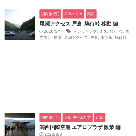
国内旅行記
群馬エリア
関東
尾瀬アクセス 戸倉-鳩待峠 移動 編
2026/5/11
トレッキング
,
ミズバショウ
,
国
内旅行
,
尾瀬
,
尾瀬アクセス
,
戸倉
,
水芭蕉
,
鳩待峠
国内旅行記
大阪 伊丹エリア
近畿
関西国際空港 エアロプラザ 散策 編
2026/8/8