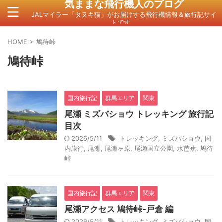
気ままな飛行機人のプログ
JALマイラー「タヌキ猫」がお届けする飛行機情報＆旅行記サイ
トです。
HOME
>
鳩待峠
鳩待峠
国内旅行記
群馬エリア
関東
尾瀬 ミズバショウ トレッキング 旅行記
目次
2026/5/11
トレッキング
,
ミズバショウ
,
国
内旅行
,
尾瀬
,
尾瀬ヶ原
,
尾瀬国立公園
,
水芭蕉
,
鳩待
峠
国内旅行記
群馬エリア
関東
尾瀬アクセス 鳩待峠-戸倉 編
2026/5/11
トレッキング
,
ミズバショウ
,
国